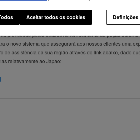
tema, as encomendas e os envios de peças de substituição serã
 Todos
Aceitar todos os cookies
Definições
te provocado pelos atrasos no fornecimento de peças durante
ra o novo sistema que assegurará aos nossos clientes uma expe
ro de assistência da sua região através do link abaixo, dado q
ias relativamente ao Japão:
l