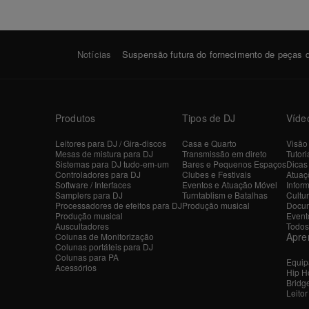
Notícias
Suspensão futura do fornecimento de peças d
Produtos
Tipos de DJ
Víde
Leitores para DJ / Gira-discos
Casa e Quarto
Visão
Mesas de mistura para DJ
Transmissão em direto
Tutori
Sistemas para DJ tudo-em-um
Bares e Pequenos Espaços
Dicas
Controladores para DJ
Clubes e Festivais
Atuaçõ
Software / Interfaces
Eventos e Atuação Móvel
Inform
Samplers para DJ
Turntablism e Batalhas
Cultu
Processadores de efeitos para DJ
Produção musical
Docum
Produção musical
Event
Auscultadores
Todos
Apre
Colunas de Monitorização
Colunas portáteis para DJ
Colunas para PA
Equip
Acessórios
Hip H
Bridg
Leito