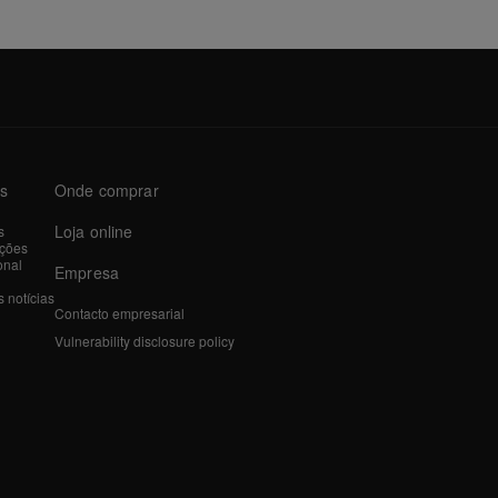
as
Onde comprar
Loja online
s
ações
onal
Empresa
 notícias
Contacto empresarial
Vulnerability disclosure policy