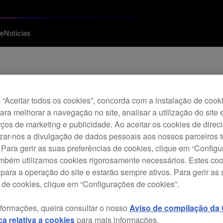
te
Notícias
ura do fornecimento
“Aceitar todos os cookies”, concorda com a instalação de cook
para melhorar a navegação no site, analisar a utilização do site 
ços de marketing e publicidade. Ao aceitar os cookies de dire
izar-nos a divulgação de dados pessoais aos nossos parceiros t
 Para gerir as suas preferências de cookies, clique em “Config
ambém utilizamos cookies rigorosamente necessários. Estes co
para a operação do site e estarão sempre ativos. Para gerir as
 de cookies, clique em “Configurações de cookies”.
nformações, queira consultar o nosso
Aviso de compilação da C
ica relativa a cookies
para mais informações.
a de fornecimento de peças de substituição destinadas à assist