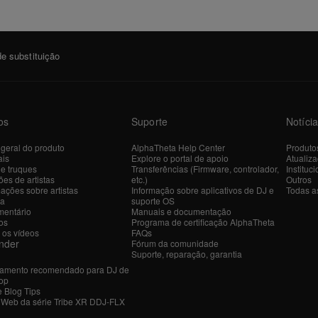
e substituição
os
Suporte
Notíci
 geral do produto
AlphaTheta Help Center
Produto
ais
Explore o portal de apoio
Atualiz
 e truques
Transferências (Firmware, controlador,
Instituci
es de artistas
etc.)
Outros
ações sobre artistas
Informação sobre aplicativos de DJ e
Todas as
ra
suporte OS
entário
Manuais e documentação
os
Programa de certificação AlphaTheta
 os vídeos
FAQs
nder
Fórum da comunidade
Suporte, reparação, garantia
amento recomendado para DJ de
op
e Blog Tips
r Web da série Tribe XR DDJ-FLX