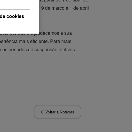
o suspensas entre 19 de março e 1 de abril
 de cookies
 este período e agradecemos a sua
riência mais eficiente. Para mais
ue os períodos de suspensão efetivos
Voltar a Notícias