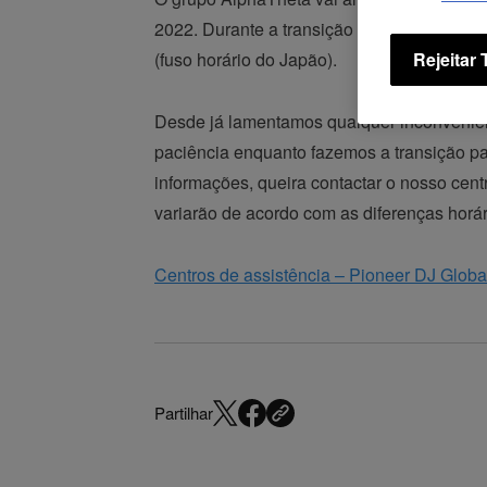
2022. Durante a transição para o novo sis
(fuso horário do Japão).
Rejeitar
Desde já lamentamos qualquer inconvenien
paciência enquanto fazemos a transição pa
informações, queira contactar o nosso cent
variarão de acordo com as diferenças horár
Centros de assistência – Pioneer DJ Globa
Partilhar