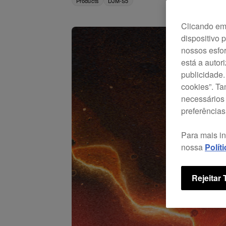
Products
DJM-S5
Clicando em 
dispositivo 
nossos esfor
está a autor
publicidade.
cookies”. T
necessários 
preferências
Para mais i
nossa
Polít
Rejeitar