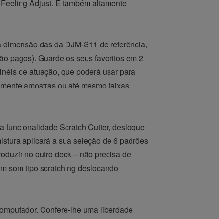
 Feeling Adjust. É também altamente
a dimensão das da DJM-S11 de referência,
são pagos). Guarde os seus favoritos em 2
néis de atuação, que poderá usar para
damente amostras ou até mesmo faixas
a funcionalidade Scratch Cutter, desloque
istura aplicará a sua seleção de 6 padrões
roduzir no outro deck – não precisa de
 um som tipo scratching deslocando
computador. Confere-lhe uma liberdade