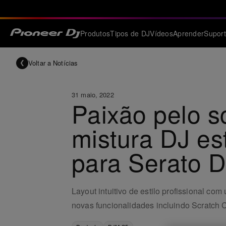
Produtos
Tipos de DJ
Vídeos
Aprender
Supor
Voltar a Notícias
31 maio, 2022
Paixão pelo s
mistura DJ es
para Serato D
Layout intuitivo de estilo profissional
novas funcionalidades incluindo Scratch Cu