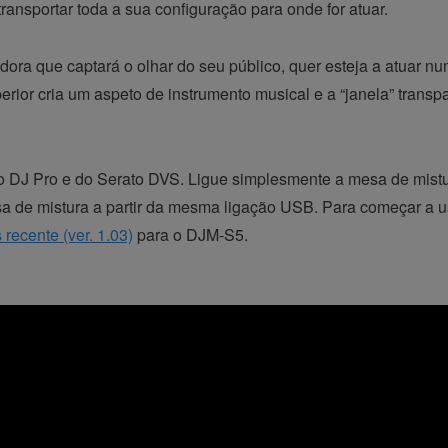
 transportar toda a sua configuração para onde for atuar.
ora que captará o olhar do seu público, quer esteja a atuar nu
rior cria um aspeto de instrumento musical e a “janela” transpa
to DJ Pro e do Serato DVS. Ligue simplesmente a mesa de mis
sa de mistura a partir da mesma ligação USB. Para começar a 
 recente (ver. 1.03)
para o DJM-S5.