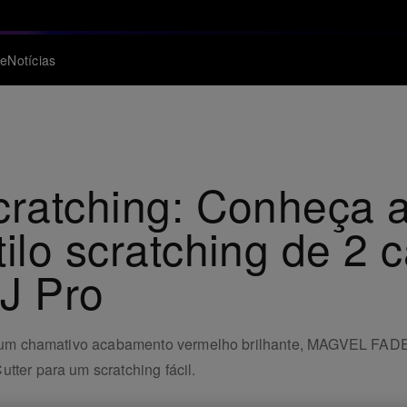
te
Notícias
cratching: Conheça 
tilo scratching de 2
J Pro
 com um chamativo acabamento vermelho brilhante, MAGVEL FA
tter para um scratching fácil.