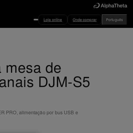
Loja online
Onde comprar
Português
a mesa de
 canais DJM-S5
DER PRO, alimentação por bus USB e