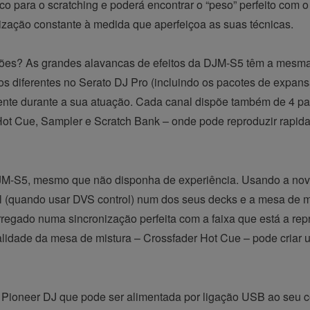
para o scratching e poderá encontrar o “peso” perfeito com o
ilização constante à medida que aperfeiçoa as suas técnicas.
ções? As grandes alavancas de efeitos da DJM-S5 têm a mesm
tos diferentes no Serato DJ Pro (incluindo os pacotes de expan
nte durante a sua atuação. Cada canal dispõe também de 4 pai
 Hot Cue, Sampler e Scratch Bank – onde pode reproduzir rapi
 DJM-S5, mesmo que não disponha de experiência. Usando a nov
el (quando usar DVS control) num dos seus decks e a mesa de m
arregado numa sincronização perfeita com a faixa que está a rep
nalidade da mesa de mistura – Crossfader Hot Cue – pode criar
 Pioneer DJ que pode ser alimentada por ligação USB ao seu 