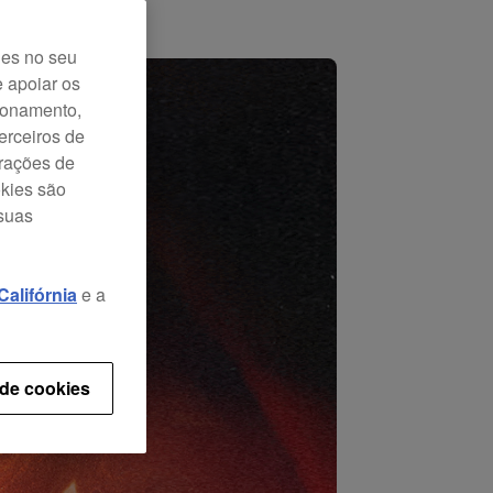
ies no seu
e apoiar os
cionamento,
erceiros de
urações de
okies são
 suas
alifórnia
e a
 de cookies