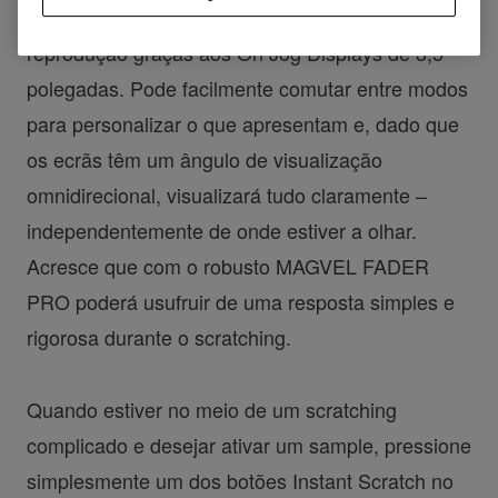
como formas de onda, Hot Cues e posições de
reprodução graças aos On Jog Displays de 3,5
polegadas. Pode facilmente comutar entre modos
para personalizar o que apresentam e, dado que
os ecrãs têm um ângulo de visualização
omnidirecional, visualizará tudo claramente –
independentemente de onde estiver a olhar.
Acresce que com o robusto MAGVEL FADER
PRO poderá usufruir de uma resposta simples e
rigorosa durante o scratching.
Quando estiver no meio de um scratching
complicado e desejar ativar um sample, pressione
simplesmente um dos botões Instant Scratch no