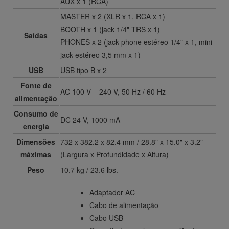
AUX x 1 (RCA)
MASTER x 2 (XLR x 1, RCA x 1)
BOOTH x 1 (jack 1/4" TRS x 1)
Saídas
PHONES x 2 (jack phone estéreo 1/4" x 1, mini-
jack estéreo 3,5 mm x 1)
USB
USB tipo B x 2
Fonte de
AC 100 V – 240 V, 50 Hz / 60 Hz
alimentação
Consumo de
DC 24 V, 1000 mA
energia
Dimensões
732 x 382.2 x 82.4 mm / 28.8" x 15.0" x 3.2"
máximas
(Largura x Profundidade x Altura)
Peso
10.7 kg / 23.6 lbs.
Adaptador AC
Cabo de alimentação
Cabo USB