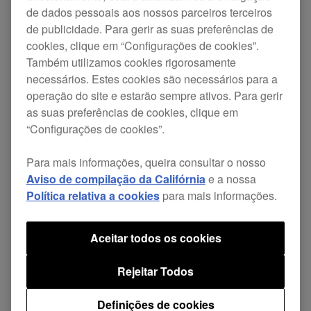
mistura, o DDJ-REV7 é perfeito para atuar em
de dados pessoais aos nossos parceiros terceiros
de publicidade. Para gerir as suas preferências de
festas e eventos. Os seus VINYLIZED JOG
cookies, clique em “Configurações de cookies”.
wheels de 7 polegadas são motorizados e
Também utilizamos cookies rigorosamente
experimentará uma sensação fantástica durante o
necessários. Estes cookies são necessários para a
operação do site e estarão sempre ativos. Para gerir
scratching, podendo ir experimentando até
as suas preferências de cookies, clique em
encontrar o seu nível perfeito de torque e fricção
“Configurações de cookies”.
com configurações personalizadas e duas capas
Para mais informações, queira consultar o nosso
protetoras incluídas e adaptadas ao interior de
Aviso de compilação da Califórnia
e a nossa
cada deck. A placa superior de acrílico apresenta
Política relativa a cookies
para mais informações.
um acabamento especial, de modo a ter a
sensação de um disco analógico, com o
Aceitar todos os cookies
tratamento de rotação que se adapta facilmente à
Rejeitar Todos
ponta dos seus dedo quando lhe toca. Além
disso, pode acompanhar a informação essencial,
Definições de cookies