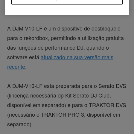
A DJM-V10-LF é um dispositivo de desbloqueio
para o rekordbox, permitindo a utilização gratuita
das funções de performance DJ, quando o
software está
atualizado na sua versão mais
recente
.
A DJM-V10-LF está preparada para o Serato DVS
(lincença necessária dp Kit Serato DJ Club,
disponível em separado) e para o TRAKTOR DVS
(necessário o TRAKTOR PRO 3, disponível em
separado).