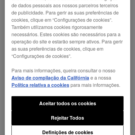
A DJM-V10-LF está agora disponível pelo PVPR
de dados pessoais aos nossos parceiros terceiros
de publicidade. Para gerir as suas preferências de
de 3,399€ incluindo IVA. Veja o vídeo de
cookies, clique em “Configurações de cookies”.
apresentação da DJM-V10 original ou saiba mais
Também utilizamos cookies rigorosamente
sobre a nova mesa de mistura
.
necessários. Estes cookies são necessários para a
operação do site e estarão sempre ativos. Para gerir
as suas preferências de cookies, clique em
“Configurações de cookies”.
Para mais informações, queira consultar o nosso
Aviso de compilação da Califórnia
e a nossa
Política relativa a cookies
para mais informações.
Aceitar todos os cookies
Rejeitar Todos
Definições de cookies