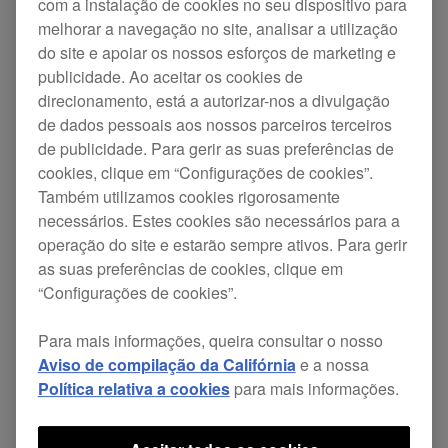
com a instalação de cookies no seu dispositivo para
Pioneer DJ altera o nome da
melhorar a navegação no site, analisar a utilização
do site e apoiar os nossos esforços de marketing e
empresa para AlphaTheta
publicidade. Ao aceitar os cookies de
direcionamento, está a autorizar-nos a divulgação
Corporation
de dados pessoais aos nossos parceiros terceiros
de publicidade. Para gerir as suas preferências de
cookies, clique em “Configurações de cookies”.
Também utilizamos cookies rigorosamente
A Pioneer DJ Corporation alterou o seu nome de
necessários. Estes cookies são necessários para a
empresa para AlphaTheta Corporation a partir de
operação do site e estarão sempre ativos. Para gerir
1 de janeiro de 2020. As nossas marcas e nomes
as suas preferências de cookies, clique em
“Configurações de cookies”.
de marcas, incluindo Pioneer DJ, não serão
afetados.
Para mais informações, queira consultar o nosso
Aviso de compilação da Califórnia
e a nossa
Política relativa a cookies
para mais informações.
Atamos a atualizar o nosso nome corporativo
para refletir melhor os nossos valores e visão. A