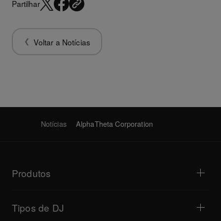
Partilhar
Voltar a Notícias
Notícias
AlphaTheta Corporation
Produtos
Leitores para DJ / Gira-discos
Mesas de mistura para DJ
Tipos de DJ
Sistemas para DJ tudo-em-um
Controladores para DJ