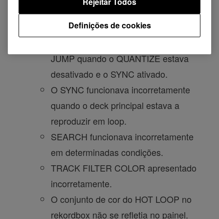
Rejeitar Todos
o SYNC estavam ativados.
Definições de cookies
BEAT SYNC estava desligado (botão
SYNC piscava) depois de usar o BEAT
JUMP quando o QUANTIZE estava
desativado e o SYNC ativado.
O SYNC funcionava incorretamente
quando o deck principal estava a
reproduzir em loop.
SEARCH funcionava incorretamente
em determinadas condições.
TRACK FILTER COLOR apresentado
incorretamente.
O conjunto de cor do HOT LOOP no
rekordbox não se refletia no painel.