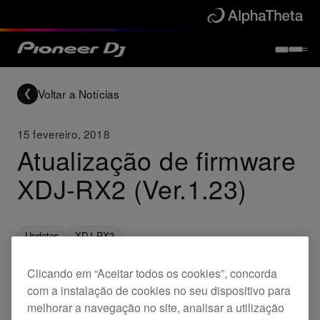
Voltar a Notícias
15 fevereiro, 2018
Atualização de firmware
XDJ-RX2 (Ver.1.23)
Updates
XDJ-RX2
Clicando em “Aceitar todos os cookies”, concorda
Corrigido
com a instalação de cookies no seu dispositivo para
melhorar a navegação no site, analisar a utilização
QUANTIZE era desativado quando se