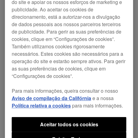
do site e apoiar os nossos esforços de marketing e
usava BEAT EFFECT
publicidade. Ao aceitar os cookies de
ECHO/DELAY/SPIRAL.
direcionamento, está a autorizar-nos a divulgação
de dados pessoais aos nossos parceiros terceiros
O ecrã BROWSE não era apresentado
de publicidade. Para gerir as suas preferências de
depois de carregar faixas quando o
cookies, clique em “Configurações de cookies”.
RGB era selecionado em WAVEFORM
Também utilizamos cookies rigorosamente
necessários. Estes cookies são necessários para a
COLOR.
operação do site e estarão sempre ativos. Para gerir
Impossível carregar faixas se
as suas preferências de cookies, clique em
estivessem incluídas algumas faixas
“Configurações de cookies”.
MP3.
Para mais informações, queira consultar o nosso
Estabilidade melhorada durante o
Aviso de compilação da Califórnia
e a nossa
controlo do rekordbox dj.
Política relativa a cookies
para mais informações.
As faixas sincronizadas desviam-se
Aceitar todos os cookies
depois de usar BEAT JUMP
continuamente quando o QUANTIZE e