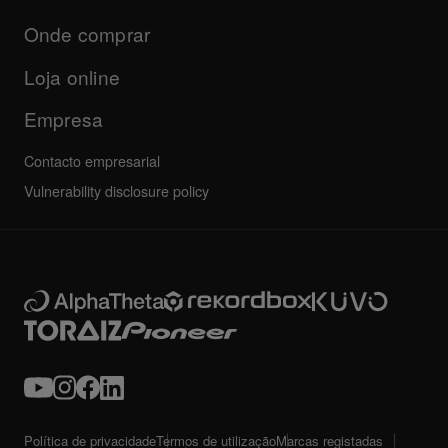
Atualizações
Programa de certificação AlphaTheta
Institucional
Onde comprar
FAQs
Outros
Fórum da comunidade
Todas as notícias
Suporte, reparação, garantia
Loja online
Empresa
Contacto empresarial
Vulnerability disclosure policy
Política de privacidade
Termos de utilização
Marcas registadas