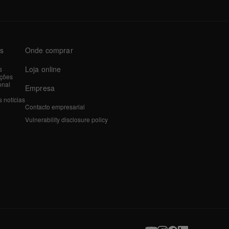
as
Onde comprar
Loja online
s
ações
onal
Empresa
 notícias
Contacto empresarial
Vulnerability disclosure policy