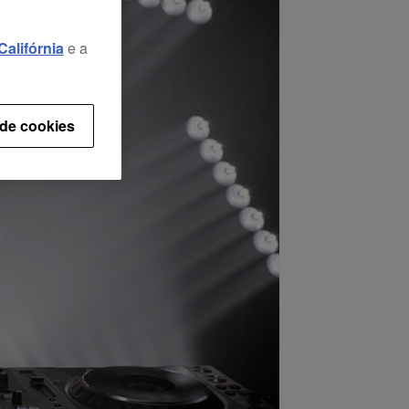
alifórnia
e a
 de cookies