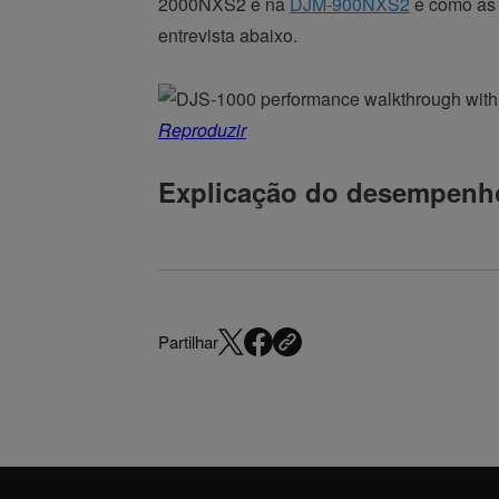
2000NXS2 e na
DJM-900NXS2
e como as 
entrevista abaixo.
Reproduzir
Explicação do desempenho
Partilhar