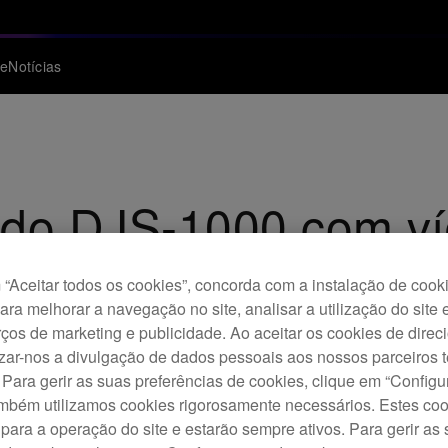
te
Notícias
do DJS-1000 com ví
o Dirty Secretz | Pio
“Aceitar todos os cookies”, concorda com a instalação de cook
para melhorar a navegação no site, analisar a utilização do site 
mistura arrasadora com a sua arma secreta - o sampler de DJ 
ços de marketing e publicidade. Ao aceitar os cookies de dire
izar-nos a divulgação de dados pessoais aos nossos parceiros t
 Para gerir as suas preferências de cookies, clique em “Config
ambém utilizamos cookies rigorosamente necessários. Estes co
para a operação do site e estarão sempre ativos. Para gerir as