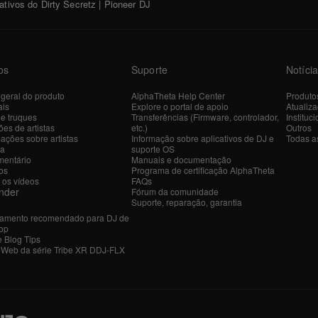
ivos do Dirty Secretz | Pioneer DJ
os
Suporte
Notíci
 geral do produto
AlphaTheta Help Center
Produto
ais
Explore o portal de apoio
Atualiz
 e truques
Transferências (Firmware, controlador,
Instituci
es de artistas
etc.)
Outros
ações sobre artistas
Informação sobre aplicativos de DJ e
Todas as
ra
suporte OS
entário
Manuais e documentação
os
Programa de certificação AlphaTheta
 os vídeos
FAQs
nder
Fórum da comunidade
Suporte, reparação, garantia
amento recomendado para DJ de
op
e Blog Tips
r Web da série Tribe XR DDJ-FLX