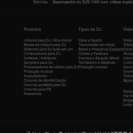
Notícias
Desempenho do DJS-1000 com vídeos explicat
Produtos
Tipos de DJ
Víde
Leitores para DJ / Gira-discos
Casa e Quarto
Visão
Mesas de mistura para DJ
Transmissão em direto
Tutori
Sistemas para DJ tudo-em-um
Bares e Pequenos Espaços
Dicas
Controladores para DJ
Clubes e Festivais
Atuaçõ
Software / Interfaces
Eventos e Atuação Móvel
Inform
Samplers para DJ
Turntablism e Batalhas
Cultu
Processadores de efeitos para DJ
Produção musical
Docum
Produção musical
Event
Auscultadores
Todos
Apre
Colunas de Monitorização
Colunas portáteis para DJ
Colunas para PA
Equip
Acessórios
Hip H
Bridg
Leito