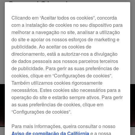
SoundCloud
Clicando em “Aceitar todos os cookies”, concorda
A nossa aplicação de gravação para iOS - DJM-REC
com a instalação de cookies no seu dispositivo para
agora dispõe do suporte para a SoundCloud, a maior
melhorar a navegação no site, analisar a utilização
plataforma de áudio de todo o mundo. Portanto, já é
do site e apoiar os nossos esforços de marketing e
possível carregar os seus mixes diretamente da
aplicação DJM-REC para a SoundCloud e erguer, sem
publicidade. Ao aceitar os cookies de
qualquer esforço, o seu perfil de DJ.
direcionamento, está a autorizar-nos a divulgação
de dados pessoais aos nossos parceiros terceiros
de publicidade. Para gerir as suas preferências de
Updates
DJM-REC
cookies, clique em “Configurações de cookies”.
Também utilizamos cookies rigorosamente
necessários. Estes cookies são necessários para a
operação do site e estarão sempre ativos. Para gerir
as suas preferências de cookies, clique em
“Configurações de cookies”.
Para mais informações, queira consultar o nosso
Aviso de compilação da Califórnia
e a nossa