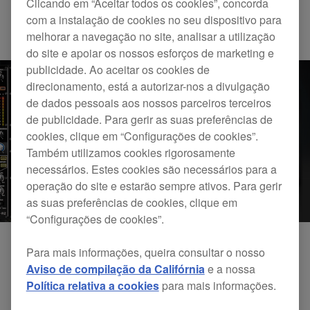
Clicando em “Aceitar todos os cookies”, concorda
com a instalação de cookies no seu dispositivo para
Updates
DDJ-RB
DDJ-RZ
melhorar a navegação no site, analisar a utilização
do site e apoiar os nossos esforços de marketing e
publicidade. Ao aceitar os cookies de
direcionamento, está a autorizar-nos a divulgação
de dados pessoais aos nossos parceiros terceiros
de publicidade. Para gerir as suas preferências de
cookies, clique em “Configurações de cookies”.
Também utilizamos cookies rigorosamente
necessários. Estes cookies são necessários para a
operação do site e estarão sempre ativos. Para gerir
as suas preferências de cookies, clique em
“Configurações de cookies”.
Para mais informações, queira consultar o nosso
Atualização do controlador do
Aviso de compilação da Califórnia
e a nossa
Política relativa a cookies
para mais informações.
DDJ-RB / DDJ-RR para