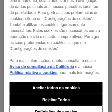
direcionamento, está a autorizar-nos a divulgação
Updates
TORAIZ SP-16
de dados pessoais aos nossos parceiros terceiros
de publicidade. Para gerir as suas preferências de
cookies, clique em “Configurações de cookies”.
Depois de ouvir cuidadosamente as opiniões que
Também utilizamos cookies rigorosamente
obtivemos de artistas e DJs que usam o sampler,
necessários. Estes cookies são necessários para a
especialmente aqueles que têm partilhado dicas
operação do site e estarão sempre ativos. Para gerir
as suas preferências de cookies, clique em
e ideias entre si nos fóruns e comunidades online,
“Configurações de cookies”.
decidimos adiar o lançamento do firmware. A
nossa intenção é poder melhorar o desempenho
Para mais informações, queira consultar o nosso
Aviso de compilação da Califórnia
e a nossa
do
TORAIZ SP-16
e criar novas funções em linha
Política relativa a cookies
para mais informações.
com os pedidos que recebemos.
Aceitar todos os cookies
A atualização do firmware revista estará
Rejeitar Todos
disponível em finais de 2017.
Definições de cookies