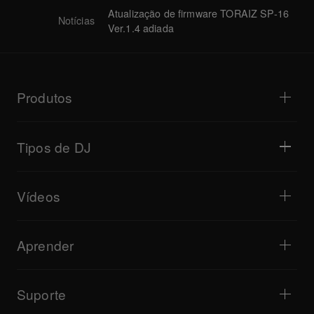
Atualização de firmware TORAIZ SP-16
Notícias
Ver.1.4 adiada
Produtos
Leitores para DJ / Gira-discos
Mesas de mistura para DJ
Tipos de DJ
Sistemas para DJ tudo-em-um
Controladores para DJ
Casa e Quarto
Software / Interfaces
Transmissão em direto
Samplers para DJ
Vídeos
Bares e Pequenos Espaços
Processadores de efeitos para DJ
Clubes e Festivais
Produção musical
Visão geral do produto
Eventos e Atuação Móvel
Auscultadores
Tutoriais
Turntablism e Batalhas
Colunas de Monitorização
Aprender
Dicas e truques
Produção musical
Colunas portáteis para DJ
Atuações de artistas
Colunas para PA
Equipamento recomendado para DJ de Hip Hop
Informações sobre artistas
Acessórios
Bridge Blog Tips
Cultura
Suporte
Leitor Web da série Tribe XR DDJ-FLX
Documentário