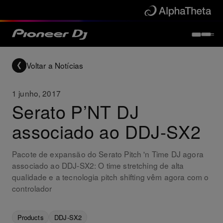
Voltar a Notícias
1 junho, 2017
Serato P’NT DJ
associado ao DDJ-SX2
Pacote de expansão do Serato Pitch 'n Time DJ agora
associado ao DDJ-SX2: O time stretching de alta
qualidade e a tecnologia pitch shifting vêm agora com o
controlador
Products
DDJ-SX2