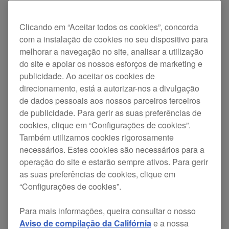
Pitch 'n Time DJ é um algoritmo de alta qualidade
de time stretching e de key shifting incorporado
Clicando em “Aceitar todos os cookies”, concorda
no Serato DJ. Permite-lhe mudar e sincronizar as
com a instalação de cookies no seu dispositivo para
melhorar a navegação no site, analisar a utilização
keys das suas faixas, bem como aumentar ou
do site e apoiar os nossos esforços de marketing e
diminuir as BPM para tempos extremos. Significa
publicidade. Ao aceitar os cookies de
isto que pode manter a key perfeita enquanto
direcionamento, está a autorizar-nos a divulgação
de dados pessoais aos nossos parceiros terceiros
mistura, corta e realiza o scratching de qualquer
de publicidade. Para gerir as suas preferências de
combinação de faixas sem qualquer perda de
cookies, clique em “Configurações de cookies”.
qualidade áudio.
Também utilizamos cookies rigorosamente
necessários. Estes cookies são necessários para a
operação do site e estarão sempre ativos. Para gerir
A licença Pitch 'n Time DJ é disponibilizada com
as suas preferências de cookies, clique em
qualquer DDJ-SX2 fornecido por nós em junho de
“Configurações de cookies”.
2017 ou posteriormente, e está associada
Para mais informações, queira consultar o nosso
adicionalmente a uma licença para o Serato DJ.
Aviso de compilação da Califórnia
e a nossa