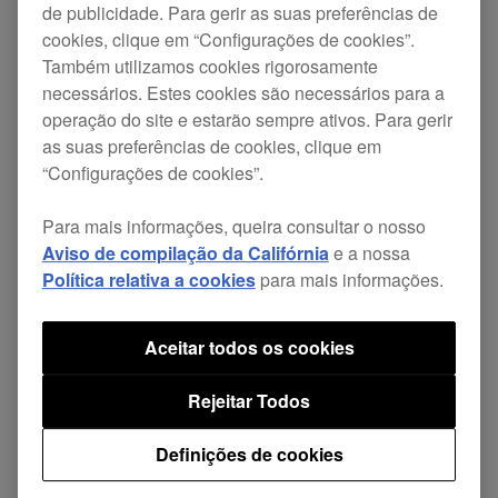
de publicidade. Para gerir as suas preferências de
alterado para um desempenho de
cookies, clique em “Configurações de cookies”.
scratching com melhor resposta.
Também utilizamos cookies rigorosamente
necessários. Estes cookies são necessários para a
Corrigido
operação do site e estarão sempre ativos. Para gerir
Ocorria um ruído de estalidos no áudio
as suas preferências de cookies, clique em
USB (FX SEND/RETURN) quando se
“Configurações de cookies”.
comutava para a atribuição do FX no
Para mais informações, queira consultar o nosso
rekordbox com o BEAT FX ativado
Aviso de compilação da Califórnia
e a nossa
Correção de outros problemas
Política relativa a cookies
para mais informações.
menores.
Aceitar todos os cookies
Rejeitar Todos
Definições de cookies
Partilhar