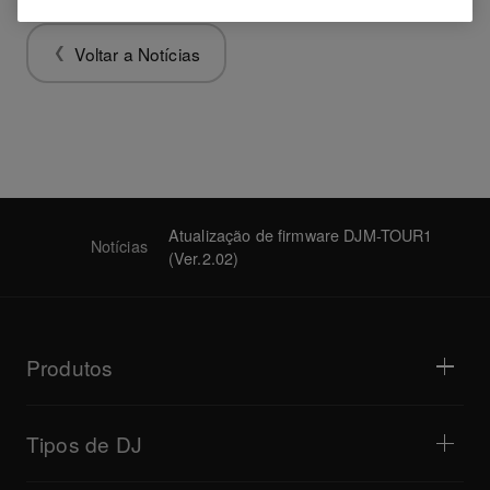
Voltar a Notícias
Atualização de firmware DJM-TOUR1
Notícias
(Ver.2.02)
Produtos
Leitores para DJ / Gira-discos
Mesas de mistura para DJ
Tipos de DJ
Sistemas para DJ tudo-em-um
Controladores para DJ