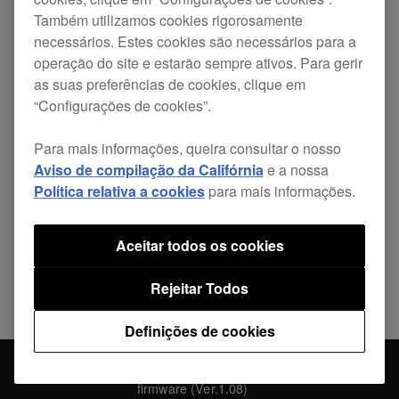
Também utilizamos cookies rigorosamente
Precisão do tempo slider.
necessários. Estes cookies são necessários para a
operação do site e estarão sempre ativos. Para gerir
as suas preferências de cookies, clique em
“Configurações de cookies”.
Para mais informações, queira consultar o nosso
Partilhar
Aviso de compilação da Califórnia
e a nossa
Política relativa a cookies
para mais informações.
Voltar a Notícias
Aceitar todos os cookies
Rejeitar Todos
Definições de cookies
Atualização de firmware do DDJ-RZ
Notícias
firmware (Ver.1.08)