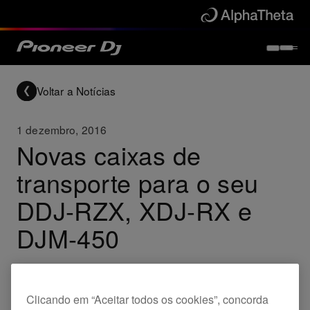
Voltar a Notícias
1 dezembro, 2016
Novas caixas de
transporte para o seu
DDJ-RZX, XDJ-RX e
DJM-450
Products
DDJ-RZX
DJM-450
Clicando em “Aceitar todos os cookies”, concorda