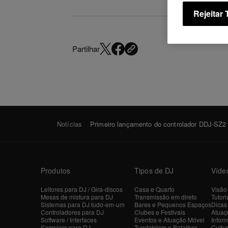
Rejeitar
Partilhar
Notícias
Primeiro lançamento do controlador DDJ-SZ
Produtos
Tipos de DJ
Víde
Leitores para DJ / Gira-discos
Casa e Quarto
Visão
Mesas de mistura para DJ
Transmissão em direto
Tutori
Sistemas para DJ tudo-em-um
Bares e Pequenos Espaços
Dicas
Controladores para DJ
Clubes e Festivais
Atuaçõ
Software / Interfaces
Eventos e Atuação Móvel
Inform
Samplers para DJ
Turntablism e Batalhas
Cultu