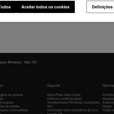
 Todos
Aceitar todos os cookies
Definições
2 para Windows / Mac OS
os
Suporte
Notíci
 geral do produto
AlphaTheta Help Center
Produto
ais
Explore o portal de apoio
Atualiz
 e truques
Transferências (Firmware, controlador,
Instituci
es de artistas
etc.)
Outros
ações sobre artistas
Informação sobre aplicativos de DJ e
Todas as
ra
suporte OS