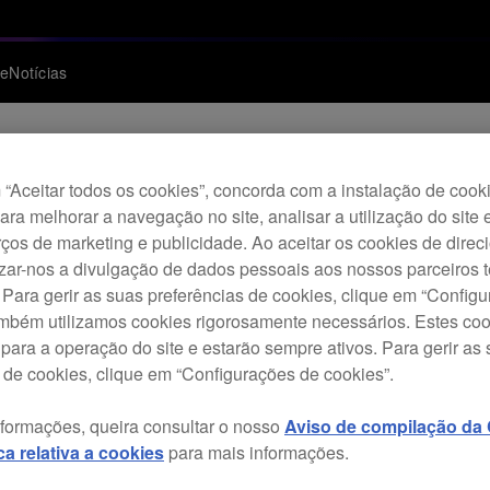
te
Notícias
“Aceitar todos os cookies”, concorda com a instalação de cook
para melhorar a navegação no site, analisar a utilização do site 
çamento do controla
ços de marketing e publicidade. Ao aceitar os cookies de dire
izar-nos a divulgação de dados pessoais aos nossos parceiros t
 / Mac OS
 Para gerir as suas preferências de cookies, clique em “Config
ambém utilizamos cookies rigorosamente necessários. Estes co
para a operação do site e estarão sempre ativos. Para gerir as
 de cookies, clique em “Configurações de cookies”.
nformações, queira consultar o nosso
Aviso de compilação da C
ica relativa a cookies
para mais informações.