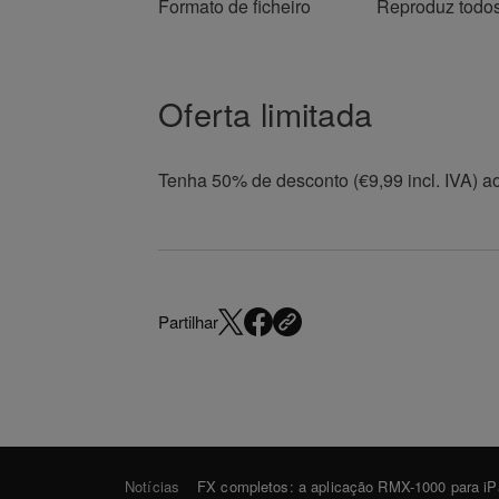
Formato de ficheiro
Reproduz todos
Oferta limitada
Tenha 50% de desconto (€9,99 incl. IVA) 
Partilhar
Notícias
FX completos: a aplicação RMX-1000 para iP