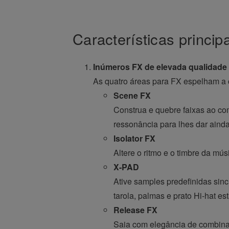
Características princip
Inúmeros FX de elevada qualidade p
As quatro áreas para FX espelham a co
Scene FX
Construa e quebre faixas ao co
ressonância para lhes dar ainda
Isolator FX
Altere o ritmo e o timbre da mú
X-PAD
Ative samples predefinidas sin
tarola, palmas e prato Hi-hat e
Release FX
Saia com elegância de combinaçõ