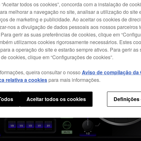
“Aceitar todos os cookies”, concorda com a instalação de cook
para melhorar a navegação no site, analisar a utilização do site 
ços de marketing e publicidade. Ao aceitar os cookies de dire
izar-nos a divulgação de dados pessoais aos nossos parceiros t
 Para gerir as suas preferências de cookies, clique em “Config
ambém utilizamos cookies rigorosamente necessários. Estes co
para a operação do site e estarão sempre ativos. Para gerir as
 de cookies, clique em “Configurações de cookies”.
nformações, queira consultar o nosso
Aviso de compilação da C
ica relativa a cookies
para mais informações.
 Todos
Aceitar todos os cookies
Definições