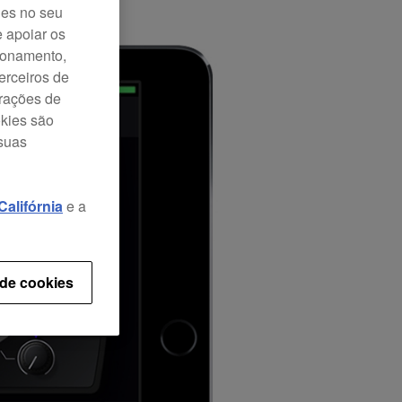
ies no seu
e apoiar os
cionamento,
erceiros de
urações de
okies são
 suas
alifórnia
e a
 de cookies