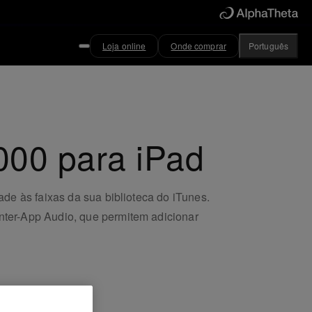
Loja online
Onde comprar
Português
000 para iPad
de às faixas da sua biblioteca do iTunes.
nter-App Audio, que permitem adicionar