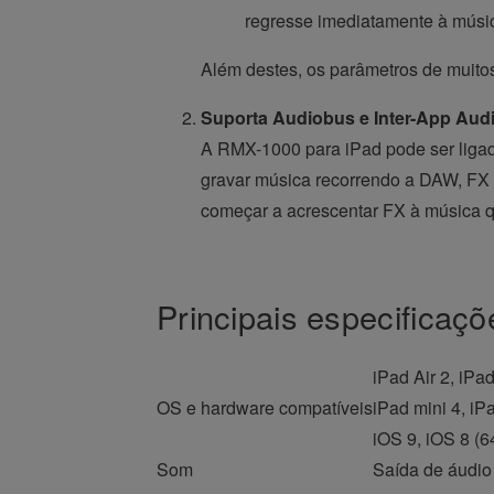
regresse imediatamente à músi
Além destes, os parâmetros de muitos 
Suporta Audiobus e Inter-App Aud
A RMX-1000 para iPad pode ser ligada
gravar música recorrendo a DAW, FX 
começar a acrescentar FX à música 
Principais especificaçõ
iPad Air 2, iPad
OS e hardware compatíveis
iPad mini 4, iP
iOS 9, iOS 8 (64
Som
Saída de áudio 