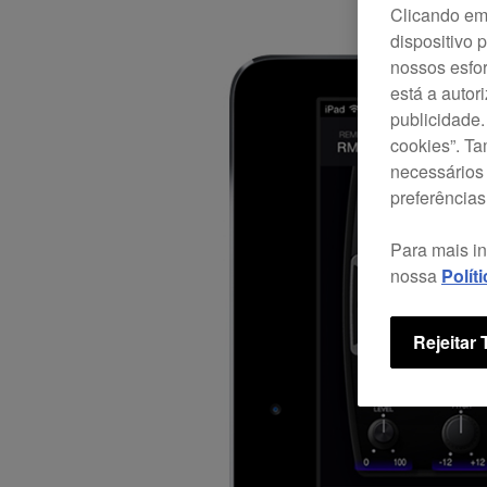
Clicando em 
dispositivo 
nossos esfor
está a autor
publicidade.
cookies”. T
necessários 
preferências
Para mais i
nossa
Polít
Rejeitar