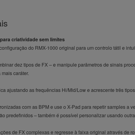
ais
ara criatividade sem limites
nfiguração do RMX-1000 original para um controlo tátil e intui
mbinar dez tipos de FX – e manipule parâmetros de sinais pr
 mais caráter.
sica ajustando as frequências Hi/Mid/Low e acrescente três tipo
cronizadas com as BPM e use o X-Pad para repetir samples a ve
stão predefinidos – também é possível personalizar usando outr
es de FX complexas e regresse à faixa original através de rot