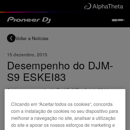
Voltar a Notícias
15 dezembro, 2015
Desempenho do DJM-
S9 ESKEI83
Assista ao campeão do Red Bull Thre3style 2014 e ao
roqueiro alemão Eskei 83 a agitar tudo com a DJM-S9
com uma rotina especial da faixa de Snails, The King is
Clicando em “Aceitar todos os cookies”, concorda
Back.
com a instalação de cookies no seu dispositivo para
melhorar a navegação no site, analisar a utilização
do site e apoiar os nossos esforços de marketing e
Others
DJM-S9