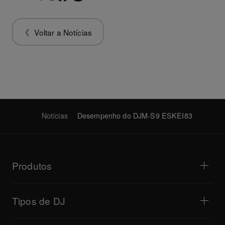
Voltar a Notícias
Notícias
Desempenho do DJM-S9 ESKEI83
Produtos
Leitores para DJ / Gira-discos
Mesas de mistura para DJ
Tipos de DJ
Sistemas para DJ tudo-em-um
Controladores para DJ
Casa e Quarto
Software / Interfaces