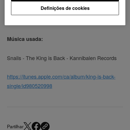
Definições de cookies
Atuação de ESKEI83 no DJM-S9
Música usada:
Snails - The King is Back - Kannibalen Records
https://itunes.apple.com/ca/album/king-is-back-
single/id980520998
Partilhar