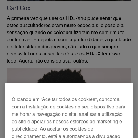
Carl Cox
A primeira vez que usei os HDJ-X10 pude sentir que
estes auscultadores eram muito especiais, o peso e a
sensação quando os coloquei fizeram-me sentir muito
confortável. E depois o som, a profundidade, a qualidade
e a intensidade dos graves, são tudo o que sempre
necessitei nuns auscultadores, e os HDJ-X têm isso
tudo. Agora, não consigo usar outros.
Clicando em “Aceitar todos os cookies”, concorda
com a instalação de cookies no seu dispositivo para
melhorar a navegação no site, analisar a utilização
do site e apoiar os nossos esforços de marketing e
publicidade. Ao aceitar os cookies de
direcionamento, está a autorizar-nos a divulgação