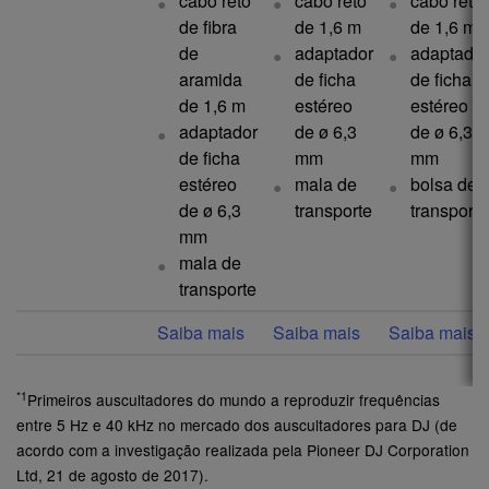
cabo reto
cabo reto
cabo reto
de fibra
de 1,6 m
de 1,6 m
de
adaptador
adaptador
aramida
de ficha
de ficha
de 1,6 m
estéreo
estéreo
adaptador
de ø 6,3
de ø 6,3
de ficha
mm
mm
estéreo
mala de
bolsa de
de ø 6,3
transporte
transporte
mm
mala de
transporte
Saiba mais
Saiba mais
Saiba mais
*1
Primeiros auscultadores do mundo a reproduzir frequências
entre 5 Hz e 40 kHz no mercado dos auscultadores para DJ (de
acordo com a investigação realizada pela Pioneer DJ Corporation
Ltd, 21 de agosto de 2017).