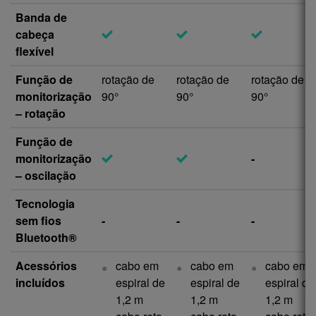
Banda de
cabeça
flexível
Função de
rotação de
rotação de
rotação de
monitorização
90°
90°
90°
– rotação
Função de
monitorização
-
– oscilação
Tecnologia
sem fios
-
-
-
Bluetooth®
Acessórios
cabo em
cabo em
cabo em
incluídos
espiral de
espiral de
espiral de
1,2 m
1,2 m
1,2 m