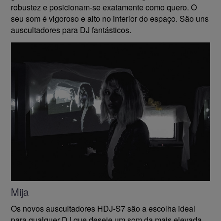
robustez e posicionam-se exatamente como quero. O
seu som é vigoroso e alto no interior do espaço. São uns
auscultadores para DJ fantásticos.
Mija
Os novos auscultadores HDJ-S7 são a escolha ideal
para qualquer DJ que deseje um som da mais elevada