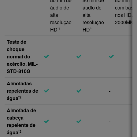
50 mm de
50 mm de
50 mm
áudio de
áudio de
com base
alta
alta
nos HDJ-
resolução
resolução
2000MK2
HD
HD
*1
*1
Teste de
choque
normal do
exército, MIL-
STD-810G
Almofadas
repelentes de
-
água
*2
Almofada de
cabeça
-
repelente de
água
*2