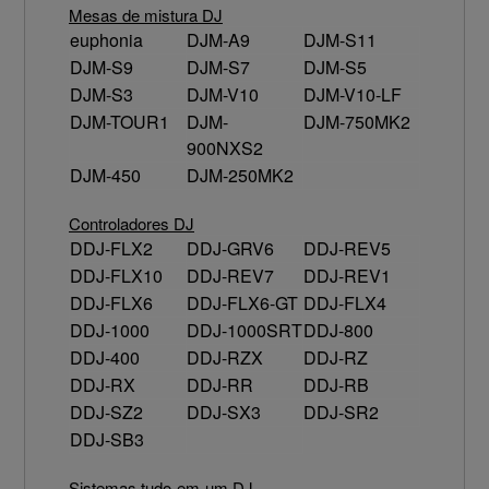
Mesas de mistura DJ
euphonia
DJM-A9
DJM-S11
DJM-S9
DJM-S7
DJM-S5
DJM-S3
DJM-V10
DJM-V10-LF
DJM-TOUR1
DJM-
DJM-750MK2
900NXS2
DJM-450
DJM-250MK2
Controladores DJ
DDJ-FLX2
DDJ-GRV6
DDJ-REV5
DDJ-FLX10
DDJ-REV7
DDJ-REV1
DDJ-FLX6
DDJ-FLX6-GT
DDJ-FLX4
DDJ-1000
DDJ-1000SRT
DDJ-800
DDJ-400
DDJ-RZX
DDJ-RZ
DDJ-RX
DDJ-RR
DDJ-RB
DDJ-SZ2
DDJ-SX3
DDJ-SR2
DDJ-SB3
Sistemas tudo-em-um DJ