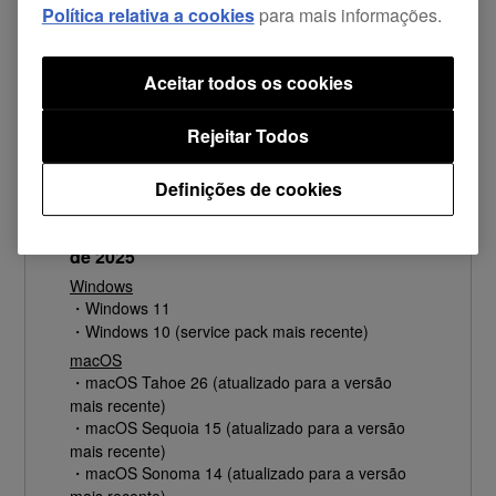
Política relativa a cookies
para mais informações.
Descarregar a versão Mac
Aceitar todos os cookies
Lançamento da versão 1.0.1
Rejeitar Todos
O Firmware Update Manager foi lançado.
Definições de cookies
Versões OS suportadas a partir de dezembro
de 2025
Windows
・Windows 11
・Windows 10 (service pack mais recente)
macOS
・macOS Tahoe 26 (atualizado para a versão
mais recente)
・macOS Sequoia 15 (atualizado para a versão
mais recente)
・macOS Sonoma 14 (atualizado para a versão