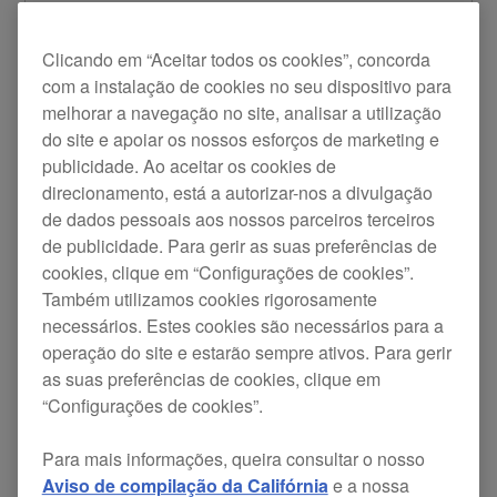
AlphaTheta/Pioneer DJ e se ligar ao seu
PC/Mac via USB. Apenas necessita de
Clicando em “Aceitar todos os cookies”, concorda
instalar esta ferramenta uma vez no seu
com a instalação de cookies no seu dispositivo para
PC/Mac para ativar as notificações
melhorar a navegação no site, analisar a utilização
automáticas relativas a todos os produtos
do site e apoiar os nossos esforços de marketing e
atuais e futuros da AlphaTheta/Pioneer DJ
publicidade. Ao aceitar os cookies de
com uma ligação USB.
direcionamento, está a autorizar-nos a divulgação
Quando estiver disponível uma atualização
de dados pessoais aos nossos parceiros terceiros
terá de a instalar (a instalação não se realiza
de publicidade. Para gerir as suas preferências de
automaticamente), pelo que terá sempre o
cookies, clique em “Configurações de cookies”.
controlo. Clique
aqui
para obter informações
Também utilizamos cookies rigorosamente
sobre como atualizar o firmware do produto,
necessários. Estes cookies são necessários para a
e clique
aqui
para obter mais informações
operação do site e estarão sempre ativos. Para gerir
sobre a utilização do Firmware Update
as suas preferências de cookies, clique em
Manager.
“Configurações de cookies”.
Para mais informações, queira consultar o nosso
Descarregar a versão Windows
Aviso de compilação da Califórnia
e a nossa