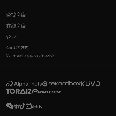
产品
手册和文档
更新
AlphaTheta 认证计划
公司
查找商店
FAQ
其他
社区论坛
全部新闻
维护、维修、保修
在线商店
企业
公司联系方式
Vulnerability disclosure policy