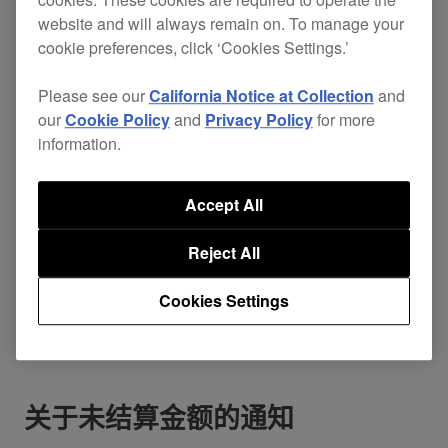
cookies. These cookies are required to operate the
如果我们在2025年5月12日之前未确认您的支付信
website and will always remain on. To manage your
cookie preferences, click ‘Cookies Settings.’
息已更新，您的订阅将根据合约内容，自2025年5
月13日起自动取消。
Please see our
California Notice at Collection
and
our
Cookie Policy
and
Privacy Policy
for more
information.
※若您订阅的是年付计划，并且合约更新日期在1月
1日至1月24日之间，或在5月13日之后，请在下一
Accept All
个更新日前完成支付方式的更新。否则，系统将在
该日期自动取消订阅。
Reject All
※若您使用的是Cloud Library Sync、Cloud Direct
Cookies Settings
Play等服务，取消订阅后相关功能将受到限制，敬
请注意。
关于未结算金额的通知