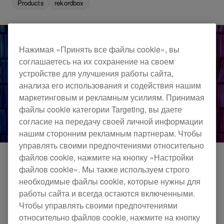
Products
rekordbox
Нажимая «Принять все файлы cookie», вы
соглашаетесь на их сохранение на своем
устройстве для улучшения работы сайта,
анализа его использования и содействия нашим
маркетинговым и рекламным усилиям. Принимая
файлы cookie категории Targeting, вы даете
согласие на передачу своей личной информации
нашим сторонним рекламным партнерам. Чтобы
управлять своими предпочтениями относительно
файлов cookie, нажмите на кнопку «Настройки
файлов cookie». Мы также используем строго
Новая услуга облачного хранения теперь
необходимые файлы cookie, которые нужны для
доступна в планах Free, Core и Creative нашего
работы сайта и всегда остаются включенными.
Чтобы управлять своими предпочтениями
популярного приложения для диджеев
относительно файлов cookie, нажмите на кнопку
rekordbox
.