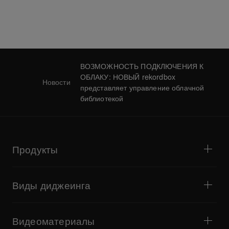
ВОЗМОЖНОСТЬ ПОДКЛЮЧЕНИЯ К
ОБЛАКУ: НОВЫЙ rekordbox
Новости
представляет управление облачной
библиотекой
Продукты
DJ- и виниловые проигрыватели
DJ-микшеры
Виды диджеинга
Комплексные DJ-системы
DJ-контроллеры
Дом и спальня
ПО и интерфейсы
Стриминг
DJ-сэмплеры
Видеоматериалы
Бары и небольшие площадки
DJ-эффекторы