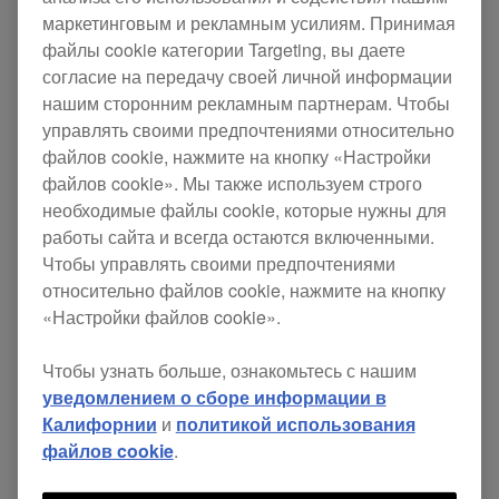
маркетинговым и рекламным усилиям. Принимая
файлы cookie категории Targeting, вы даете
согласие на передачу своей личной информации
нашим сторонним рекламным партнерам. Чтобы
управлять своими предпочтениями относительно
файлов cookie, нажмите на кнопку «Настройки
файлов cookie». Мы также используем строго
необходимые файлы cookie, которые нужны для
rekordbox 6 Official Introduction
работы сайта и всегда остаются включенными.
Чтобы управлять своими предпочтениями
относительно файлов cookie, нажмите на кнопку
«Настройки файлов cookie».
Именно сейчас мы соблюдаем основное
требование - социальное дистанцирование.
Чтобы узнать больше, ознакомьтесь с нашим
Как и все наши друзья в музыкальном
уведомлением о сборе информации в
Калифорнии
и
политикой использования
сообществе, мы с нетерпением ждем, когда
файлов cookie
.
снова сможем объединиться на танцполе. А
чтобы до этого времени помочь вам