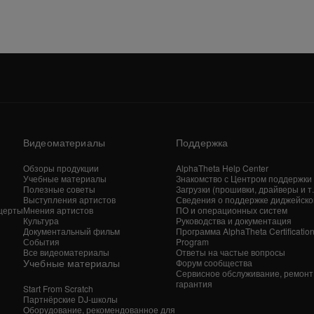
Видеоматериалы
Поддержка
Обзоры продукции
AlphaTheta Help Center
Учебные материалы
Знакомство с Центром поддержки
Полезные советы
Загрузки (прошивки, драйверы и т. 
Выступления артистов
Сведения о поддержке диджейско
церты
Мнения артистов
ПО и операционных систем
Культура
Руководства и документация
Документальный фильм
Программа AlphaTheta Certificatio
События
Program
Все видеоматериалы
Ответы на частые вопросы
Учебные материалы
Форум сообщества
Сервисное обслуживание, ремонт
гарантия
Start From Scratch
Партнёрские DJ-школы
Оборудование, рекомендованное для