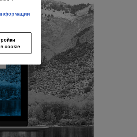
 информации
тройки
в cookie