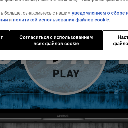
ть больше, ознакомьтесь с нашим
уведомлением о сборе
нии
и
политикой использования файлов cookie
.
ит
Согласиться с использованием
Нас
всех файлов cookie
файло