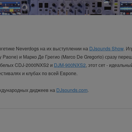
ргетике Neverdogs на их выступлении на
DJsounds Show
. И
y Paone) и Марко Де Грегио (Marco De Gregorio) сразу пер
 4 белых CDJ-2000NXS2 и
DJM-900NXS2
, этот сет - идеальн
тивалях и клубах по всей Европе.
еждународных диджеев на
DJsounds.com
.