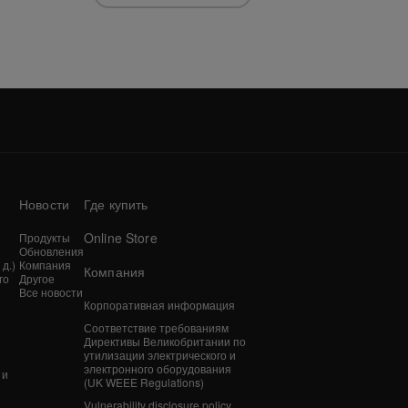
Новости
Где купить
Online Store
Продукты
Обновления
д.)
Компания
Компания
го
Другое
Все новости
Корпоративная информация
n
Соответствие требованиям
Директивы Великобритании по
утилизации электрического и
электронного оборудования
 и
(UK WEEE Regulations)
Vulnerability disclosure policy