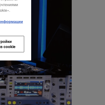
почтениями
okie».
 информации
тройки
в cookie