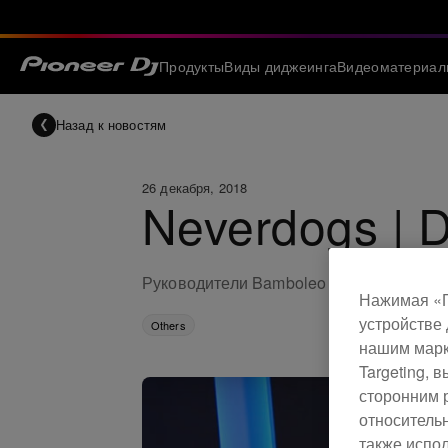
Продукты
Виды диджеинга
Видеоматериал
Назад к новостям
26 декабря, 2018
Neverdogs | 
Руководители Bamboleo Records, Neverd
Нажимая «П
устройстве 
Others
нашим марк
Targeting,
сторонним 
относитель
также испо