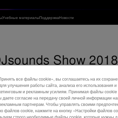
ы
Учебные материалы
Поддержка
Новости
DJsounds Show 201
ogs, заглянули чтобы задать жару на DJsounds Show.
ринять все файлы cookie», вы соглашаетесь на их сохране
для улучшения работы сайта, анализа его использования и
етинговым и рекламным усилиям. Принимая файлы cookie 
 вы даете согласие на передачу своей личной информации н
рекламным партнерам. Чтобы управлять своими предпочт
но файлов cookie, нажмите на кнопку «Настройки файлов co
льзуем строго необходимые файлы cookie, которые нужны 