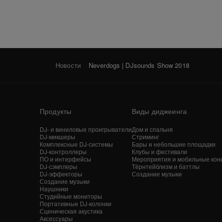
Новости
Neverdogs | DJsounds Show 2018
Продукты
Виды диджеинга
DJ- и виниловые проигрыватели
Дом и спальня
DJ-микшеры
Стриминг
Комплексные DJ-системы
Бары и небольшие площадки
DJ-контроллеры
Клубы и фестивали
ПО и интерфейсы
Мероприятия и мобильные кон
DJ-сэмплеры
Тёрнтейблизм и баттлы
DJ-эффекторы
Создание музыки
Создание музыки
Наушники
Студийные мониторы
Портативные DJ-колонки
Сценическая акустика
Аксессуары