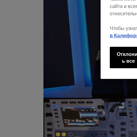
сайта и вс
относительн
Чтобы узна
в Калифор
Отклон
ь все