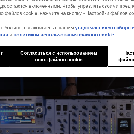
егда остаются включенными. Чтобы управлять своими пред
о файлов cookie, нажмите на кнопку «Настройки файлов co
ть больше, ознакомьтесь с нашим
уведомлением о сборе
нии
и
политикой использования файлов cookie
.
ит
Согласиться с использованием
Нас
всех файлов cookie
файло