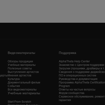
Видеоматериалы
Поддержка
Обзоры продукции
AlphaTheta Help Center
Учебные материалы
Знакомство с Центром поддержки
Полезные советы
Загрузки (прошивки, драйверы и т. 
Выступления артистов
Сведения о поддержке диджейско
церты
Мнения артистов
ПО и операционных систем
Культура
Руководства и документация
Документальный фильм
Программа AlphaTheta Certificatio
События
Program
Все видеоматериалы
Ответы на частые вопросы
Учебные материалы
Форум сообщества
Сервисное обслуживание, ремонт
гарантия
Start From Scratch
Партнёрские DJ-школы