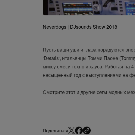
Neverdogs | DJsounds Show 2018
Пусть ваши уши и глаза порадуются эне
'Details', итальянцы Томми Паоне (Tomm
миксу смеси техно и хауса. Работая на
насыщенный год с выступлениями на фес
Смотрите этот и другие сеты модных м
Поделиться