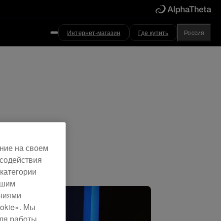
Интернет-магазин
Где купить
Россия
8
ние на своем
 содействия
категории
ашим
ениями
okie». Мы
для работы