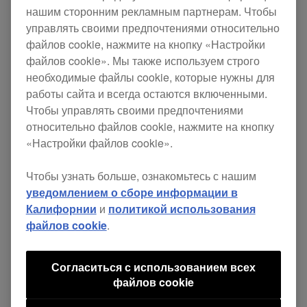
нашим сторонним рекламным партнерам. Чтобы
список продуктов и текущий статус.
управлять своими предпочтениями относительно
файлов cookie, нажмите на кнопку «Настройки
Поддержка Windows 10
файлов cookie». Мы также используем строго
необходимые файлы cookie, которые нужны для
работы сайта и всегда остаются включенными.
Полная функциональность с Windows 10 не
Чтобы управлять своими предпочтениями
гарантирована.
относительно файлов cookie, нажмите на кнопку
«Настройки файлов cookie».
Проведена верификация Windows 10 и
Чтобы узнать больше, ознакомьтесь с нашим
Windows 10 Pro.
уведомлением о сборе информации в
Калифорнии
и
политикой использования
файлов cookie
.
Больше информации о Windows 10
.
Согласиться с использованием всех
файлов cookie