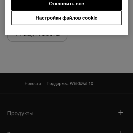
Отклонить все
Поделиться
Настройки файлов cookie
Назад к новостям
Новости
Поддержка Windows 10
Продукты
DJ- и виниловые проигрыватели
DJ-микшеры