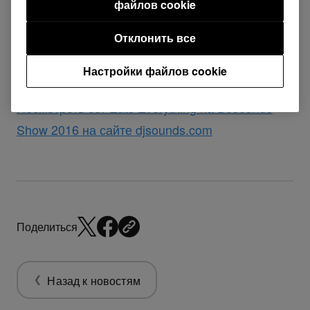
файлов cookie
Дебютируя на DJsounds, Eats Everything играет
Отклонить все
на DJM-2000NXS и четырех CDJ-2000NXS,
показывая свой уникальный стиль.
Настройки файлов cookie
Посмотреть сет Eats Everything на DJsounds
Show 2016 на сайте djsounds.com
Поделиться
Назад к новостям