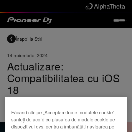
Înapoi la Știri
14 noiembrie, 2024
Actualizare:
Compatibilitatea cu iOS
18
Updates
Făcând clic pe „Acceptare toate modulele cookie”,
sunteți de acord cu plasarea de module cookie pe
dispozitivul dvs. pentru a îmbunătăți navigarea pe