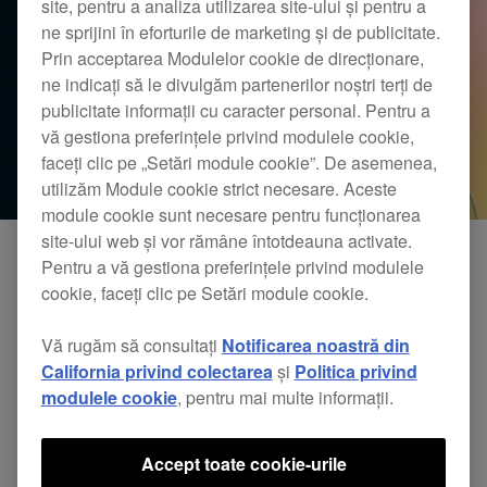
site, pentru a analiza utilizarea site-ului și pentru a
ne sprijini în eforturile de marketing și de publicitate.
Prin acceptarea Modulelor cookie de direcționare,
ne indicați să le divulgăm partenerilor noștri terți de
publicitate informații cu caracter personal. Pentru a
vă gestiona preferințele privind modulele cookie,
faceți clic pe „Setări module cookie”. De asemenea,
utilizăm Module cookie strict necesare. Aceste
module cookie sunt necesare pentru funcționarea
site-ului web și vor rămâne întotdeauna activate.
Pentru a vă gestiona preferințele privind modulele
Vă mulțumim că utilizați produsele Pioneer DJ.
cookie, faceți clic pe Setări module cookie.
Am terminat de cercetat compatibilitatea
Vă rugăm să consultați
Notificarea noastră din
aplicațiilor noastre mobile cu iOS 18.
California privind colectarea
și
Politica privind
modulele cookie
, pentru mai multe informații.
*Nu se garantează funcționalitatea completă cu iOS 18.
*Vizitați site-ul web Apple, pentru mai multe informații despre
iOS 18
.
Accept toate cookie-urile