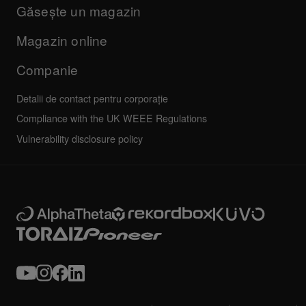
Companie
Găsește un magazin
FAQs
Altele
Forum comunitate
Toate știrile
Service, reparații, garanție
Magazin online
Companie
Detalii de contact pentru corporație
Compliance with the UK WEEE Regulations
Vulnerability disclosure policy