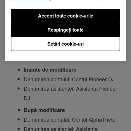
Accept toate cookie-urile
Respingeți toate
Modificări
Setări cookie-uri
Denumirile serviciilor pentru conturi,
asistență etc.
Înainte de modificare
Denumirea contului: Contul Pioneer DJ
Denumirea asistenței: Asistența Pioneer
DJ
După modificare
Denumirea contului: Contul AlphaTheta
Denumirea asistenței: Asistența