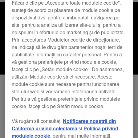
Făcând clic pe „Acceptare toate modulele cookie”,
sunteți de acord cu plasarea de module cookie pe
dispozitivul dvs. pentru a îmbunătăți navigarea pe
site, pentru a analiza utilizarea site-ului și pentru a
ne sprijini în eforturile de marketing și de publicitate.
Prin acceptarea Modulelor cookie de direcționare,
ne indicați să le divulgăm partenerilor noștri terți de
publicitate informații cu caracter personal. Pentru a
vă gestiona preferințele privind modulele cookie,
faceți clic pe „Setări module cookie”. De asemenea,
utilizăm Module cookie strict necesare. Aceste
module cookie sunt necesare pentru funcționarea
site-ului web și vor rămâne întotdeauna activate.
AlphaTheta Corporation, lider în industria pentru
Pentru a vă gestiona preferințele privind modulele
DJ prin marca sa Pioneer DJ, va schimba
cookie, faceți clic pe Setări module cookie.
denumirile pentru conturile, asistența și alte
Vă rugăm să consultați
Notificarea noastră din
servicii oferite începând cu data de 5 decembrie
California privind colectarea
și
Politica privind
2023. Modificările vor fi următoarele:
modulele cookie
, pentru mai multe informații.