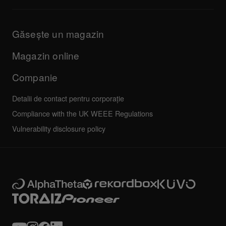
Informații despre aplicația DJ și asistența OS
Produse
Manuale și documentație
Actualizări
Programul de certificare AlphaTheta
Companie
Găsește un magazin
FAQs
Altele
Forum comunitate
Toate știrile
Service, reparații, garanție
Magazin online
Companie
Detalii de contact pentru corporație
Compliance with the UK WEEE Regulations
Vulnerability disclosure policy