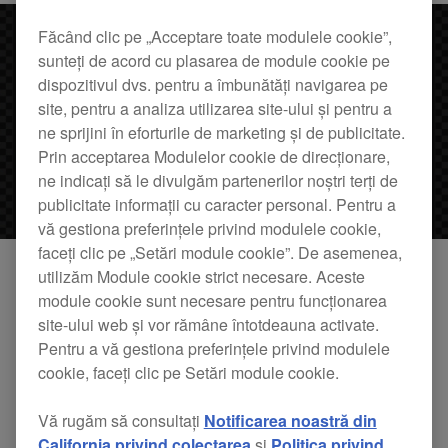
Făcând clic pe „Acceptare toate modulele cookie”,
sunteți de acord cu plasarea de module cookie pe
dispozitivul dvs. pentru a îmbunătăți navigarea pe
site, pentru a analiza utilizarea site-ului și pentru a
ne sprijini în eforturile de marketing și de publicitate.
Prin acceptarea Modulelor cookie de direcționare,
ne indicați să le divulgăm partenerilor noștri terți de
publicitate informații cu caracter personal. Pentru a
vă gestiona preferințele privind modulele cookie,
faceți clic pe „Setări module cookie”. De asemenea,
utilizăm Module cookie strict necesare. Aceste
module cookie sunt necesare pentru funcționarea
Competiția pentru DJ cea mai prestigioasă din
site-ului web și vor rămâne întotdeauna activate.
lume și cu cel mai îndelungat parcurs,
Pentru a vă gestiona preferințele privind modulele
Campionatele mondiale DMC pentru DJ, este în
cookie, faceți clic pe Setări module cookie.
curs de desfășurare. Cea de anul acesta este cea
Vă rugăm să consultați
Notificarea noastră din
mai cuprinzătoare de până acum, cu DJ care se
California privind colectarea
și
Politica privind