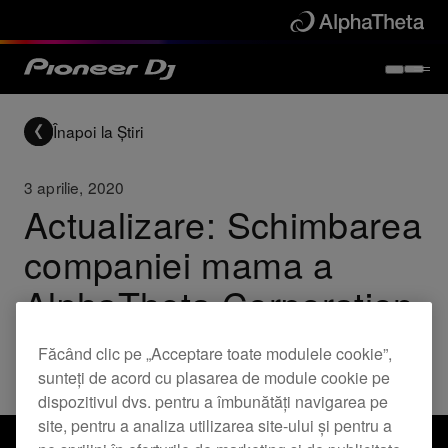
Înapoi la Știri
3 aprilie, 2020
Actualizare: Schimbarea
companiei mama a
AlphaTheta Corporation
Făcând clic pe „Acceptare toate modulele cookie”,
Company
sunteți de acord cu plasarea de module cookie pe
dispozitivul dvs. pentru a îmbunătăți navigarea pe
site, pentru a analiza utilizarea site-ului și pentru a