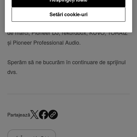
Corporation nu vor fi afectate. Ne vom menține
angajamentul de a inova, de a inspira și de a
Setări cookie-uri
furniza divertisment inspire prin portofoliul nostru
de mărci; Pioneer DJ, rekordbox, KUVO, TORAIZ
și Pioneer Professional Audio.
Sperăm să ne bucurăm în continuare de sprijinul
dvs.
Partajează