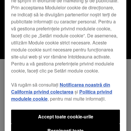
ne sprijini în eforturile de marketing și de publicitate.
Prin acceptarea Modulelor cookie de direcționare,
ne indicați să le divulgăm partenerilor noștri terți de
publicitate informații cu caracter personal. Pentru a
vă gestiona preferințele privind modulele cookie,
faceți clic pe „Setări module cookie”. De asemenea,
utilizăm Module cookie strict necesare. Aceste
module cookie sunt necesare pentru funcționarea
site-ului web și vor rămâne întotdeauna activate.
Pentru a vă gestiona preferințele privind modulele
cookie, faceți clic pe Setări module cookie.
pe 2 martie am anunțat că AlphaTheta
Vă rugăm să consultați
Notificarea noastră din
Corporation își va schimba compania mamă.
California privind colectarea
și
Politica privind
Începând din 3 aprilie, Noritsu Koki Co. Ltd va fi
modulele cookie
, pentru mai multe informații.
noua companie mamă a AlphaTheta Corporation.
Accept toate cookie-urile
Mărcile, afacerea și operațiunile AlphaTheta
Respingeți toate