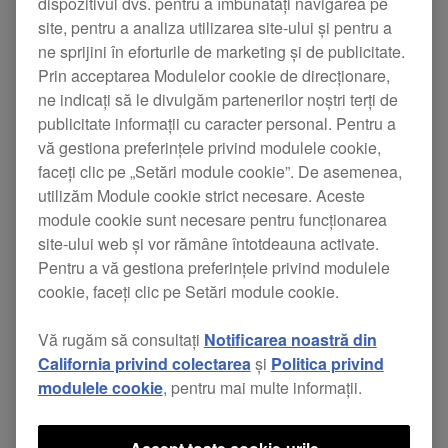
dispozitivul dvs. pentru a îmbunătăți navigarea pe
artiștii de muzică electronică din întreaga lume. În
site, pentru a analiza utilizarea site-ului și pentru a
ne sprijini în eforturile de marketing și de publicitate.
timp ce acest serviciu rămâne în centrul KUVO,
Prin acceptarea Modulelor cookie de direcționare,
acesta a evoluat ulterior într-o platformă
ne indicați să le divulgăm partenerilor noștri terți de
comunitară captivantă, bazată pe internet și pe
publicitate informații cu caracter personal. Pentru a
vă gestiona preferințele privind modulele cookie,
dispozitive mobile.
faceți clic pe „Setări module cookie”. De asemenea,
utilizăm Module cookie strict necesare. Aceste
Acum, KUVO îi ajută pe iubitorii de club să se
module cookie sunt necesare pentru funcționarea
site-ului web și vor rămâne întotdeauna activate.
conecteze și să descopere muzică și petreceri noi
Pentru a vă gestiona preferințele privind modulele
și oferă o platformă pentru ca DJ-ii și locațiile să-
cookie, faceți clic pe Setări module cookie.
și promoveze evenimentele pentru fanii muzicii
Vă rugăm să consultați
Notificarea noastră din
dance.
California privind colectarea
și
Politica privind
modulele cookie
, pentru mai multe informații.
Cluburile care doresc să utilizeze KUVO pot
conecta în prezent caseta KUVO la playerele și la