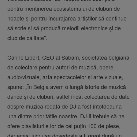
pentru menținerea ecosistemului de cluburi de
noapte și pentru încurajarea artiștilor să continue
să scrie și să producă melodii electronice și de
club de calitate”.
Carine Libert, CEO al Sabam, societatea belgiană
de colectare pentru autori de muzică, opere
audio/vizuale, arta spectacolelor și arte vizuale,
spune: „În Belgia avem o lungă istorie de muzică
dance și de cluburi, astfel încât colectarea de date
despre muzica redată de DJ a fost întotdeauna
una dintre prioritățile noastre. DJ-ii trebuie să ne
ofere playlisturile lor de cel puțin 100 de piese,
dar acest lucru se dovedește a fi greoi după un