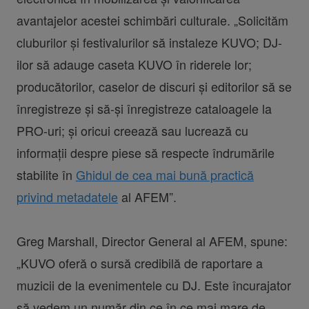
avantajelor acestei schimbări culturale. „Solicităm
cluburilor și festivalurilor să instaleze KUVO; DJ-
ilor să adauge caseta KUVO în riderele lor;
producătorilor, caselor de discuri și editorilor să se
înregistreze și să-și înregistreze cataloagele la
PRO-uri; și oricui creează sau lucrează cu
informații despre piese să respecte îndrumările
stabilite în
Ghidul de cea mai bună practică
privind metadatele
al AFEM”.
Greg Marshall, Director General al AFEM, spune:
„KUVO oferă o sursă credibilă de raportare a
muzicii de la evenimentele cu DJ. Este încurajator
să vedem un număr din ce în ce mai mare de