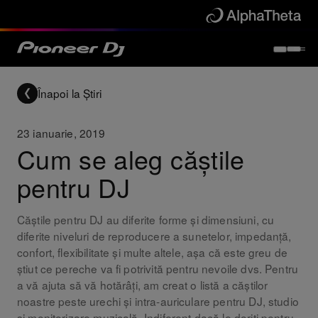
Înapoi la Știri
23 ianuarie, 2019
Cum se aleg căștile
pentru DJ
Căștile pentru DJ au diferite forme și dimensiuni, cu
diferite niveluri de reproducere a sunetelor, impedanță,
confort, flexibilitate și multe altele, așa că este greu de
știut ce pereche va fi potrivită pentru nevoile dvs. Pentru
a vă ajuta să vă hotărâți, am creat o listă a căștilor
noastre peste urechi și intra-auriculare pentru DJ, studio
și monitorizare muzicală. Indiferent dacă le doriți pentru