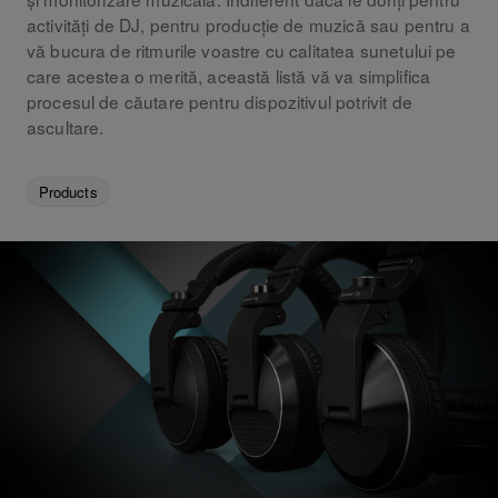
activități de DJ, pentru producție de muzică sau pentru a
vă bucura de ritmurile voastre cu calitatea sunetului pe
care acestea o merită, această listă vă va simplifica
procesul de căutare pentru dispozitivul potrivit de
ascultare.
Products