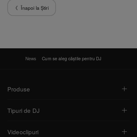
Înapoi la Știri
News
Cum se aleg căștile pentru DJ
Produse
Playere DJ / Platane
Mixere DJ
Tipuri de DJ
Sisteme DJ complete
Controlere DJ
Casă și dormitor
Software / Interfețe
Transmisiune live
Mostre DJ
Videoclipuri
Baruri și localuri mici
Efectori DJ