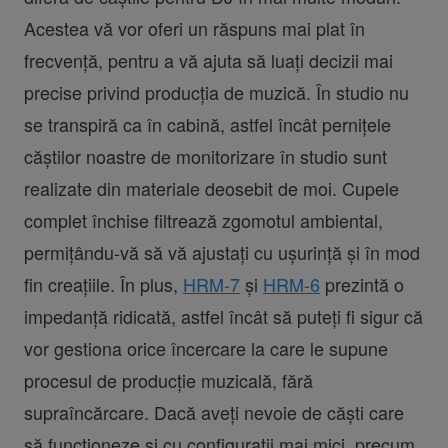
Acestea vă vor oferi un răspuns mai plat în
frecvență, pentru a vă ajuta să luați decizii mai
precise privind producția de muzică. În studio nu
se transpiră ca în cabină, astfel încât pernițele
căștilor noastre de monitorizare în studio sunt
realizate din materiale deosebit de moi. Cupele
complet închise filtrează zgomotul ambiental,
permițându-vă să vă ajustați cu ușurință și în mod
fin creațiile. În plus,
HRM-7
și
HRM-6
prezintă o
impedanță ridicată, astfel încât să puteți fi sigur că
vor gestiona orice încercare la care le supune
procesul de producție muzicală, fără
supraîncărcare. Dacă aveți nevoie de căști care
să funcționeze și cu configurații mai mici, precum