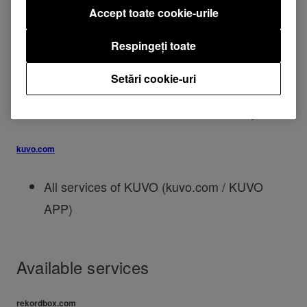
rekordbox.com
Accept toate cookie-urile
Download rekordbox (Windows / Mac)
Respingeți toate
Create rekordbox account
Setări cookie-uri
Purchase of a license key
Activation/Deactivation of a license key
kuvo.com
All services of KUVO (kuvo.com / KUVO
APP)
Available services
rekordbox.com