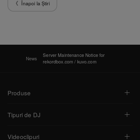
Înapoi la Știri
Server Maintenance Notice for
News
rekordbox.com / kuvo.com
Produse
Playere DJ / Platane
Mixere DJ
Tipuri de DJ
Sisteme DJ complete
Controlere DJ
Casă și dormitor
Software / Interfețe
Transmisiune live
Mostre DJ
Videoclipuri
Baruri și localuri mici