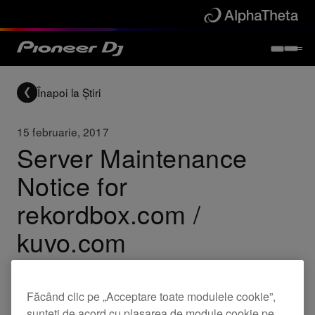
Înapoi la Știri
15 februarie, 2017
Server Maintenance
Notice for
rekordbox.com /
kuvo.com
We will be performing server maintenance on
rekordbox.com and kuvo.com on 20 February, 2017.
Făcând clic pe „Acceptare toate modulele cookie”,
Some services will be temporarily unavailable around
sunteți de acord cu plasarea de module cookie pe