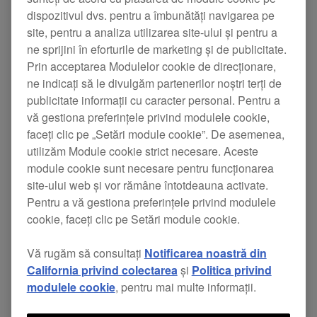
that time.
dispozitivul dvs. pentru a îmbunătăți navigarea pe
site, pentru a analiza utilizarea site-ului și pentru a
ne sprijini în eforturile de marketing și de publicitate.
Updates
rekordbox
Prin acceptarea Modulelor cookie de direcționare,
ne indicați să le divulgăm partenerilor noștri terți de
publicitate informații cu caracter personal. Pentru a
Please find more details below:
vă gestiona preferințele privind modulele cookie,
faceți clic pe „Setări module cookie”. De asemenea,
utilizăm Module cookie strict necesare. Aceste
Date/time
module cookie sunt necesare pentru funcționarea
site-ului web și vor rămâne întotdeauna activate.
Pentru a vă gestiona preferințele privind modulele
20 February 2017
cookie, faceți clic pe Setări module cookie.
From 11:00pm to 9:00 am UTC (Planned)
Vă rugăm să consultați
Notificarea noastră din
California privind colectarea
și
Politica privind
Unavailable services
modulele cookie
, pentru mai multe informații.