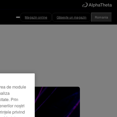
Magazin online
Găsește un magazin
Romania
area de module
naliza
itate. Prin
nerilor noștri
rințele privind