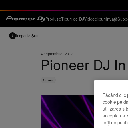
Produse
Tipuri de DJ
Videoclipuri
Învață
Supp
Înapoi la Știri
4 septembrie, 2017
Pioneer DJ In 
Others
Făcând clic 
cookie pe di
utilizarea si
acceptarea M
terți de publ