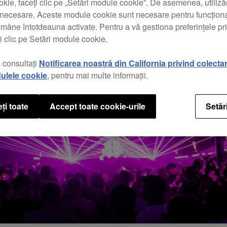
kie, faceți clic pe „Setări module cookie”. De asemenea, utili
t necesare. Aceste module cookie sunt necesare pentru funcționa
ămâne întotdeauna activate. Pentru a vă gestiona preferințele p
i clic pe Setări module cookie.
 consultați
Notificarea noastră din California privind colecta
ulele cookie
, pentru mai multe informații.
ți toate
Accept toate cookie-urile
Setăr