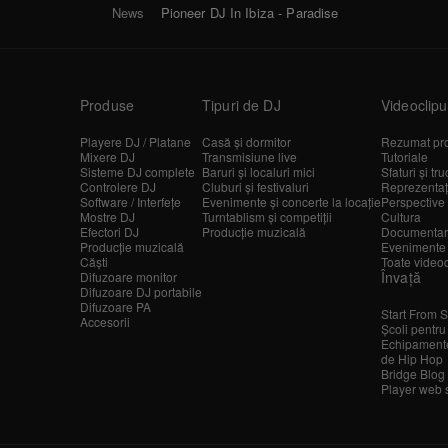
News
Pioneer DJ In Ibiza - Paradise
Produse
Tipuri de DJ
Videoclipu
Playere DJ / Platane
Casă și dormitor
Rezumat pr
Mixere DJ
Transmisiune live
Tutoriale
Sisteme DJ complete
Baruri și localuri mici
Sfaturi și tru
Controlere DJ
Cluburi și festivaluri
Reprezentații
Software / Interfețe
Evenimente și concerte la locație
Perspective 
Mostre DJ
Turntablism și competiții
Cultura
Efectori DJ
Producție muzicală
Documentar
Producție muzicală
Evenimente
Căști
Toate videoc
Învață
Difuzoare monitor
Difuzoare DJ portabile
Difuzoare PA
Start From S
Accesorii
Școli pentru
Echipamente
de Hip Hop
Bridge Blog
Player web 