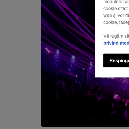
modulele coo
cookie stric
web și vor r
cookie, faceț
Vă rugăm să
privind mod
Respinge