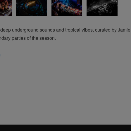
h deep underground sounds and tropical vibes, curated by Jamie J
dary parties of the season.
m