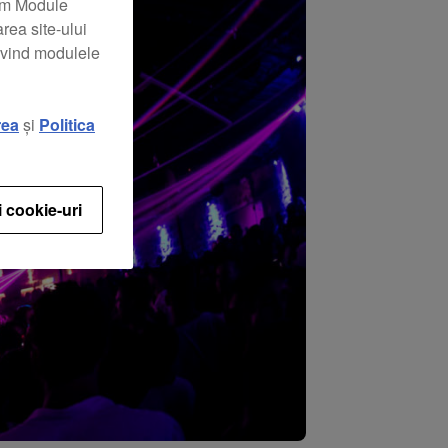
zăm Module
rea site-ului
rivind modulele
rea
și
Politica
i cookie-uri