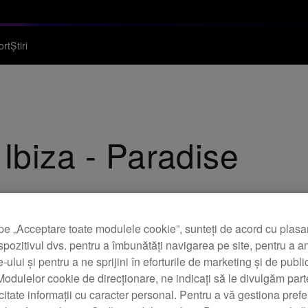
ort
Știri
Ibiza - Paradise
pe „Acceptare toate modulele cookie”, sunteți de acord cu plas
spozitivul dvs. pentru a îmbunătăți navigarea pe site, pentru a a
te-ului și pentru a ne sprijini în eforturile de marketing și de public
odulelor cookie de direcționare, ne indicați să le divulgăm parte
icitate informații cu caracter personal. Pentru a vă gestiona prefe