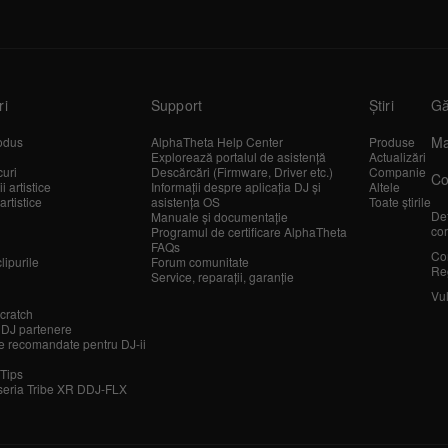
ri
Support
Știri
Gă
Ma
odus
AlphaTheta Help Center
Produse
Explorează portalul de asistență
Actualizări
curi
Descărcări (Firmware, Driver etc.)
Companie
Co
 artistice
Informații despre aplicația DJ și
Altele
artistice
asistența OS
Toate știrile
Det
Manuale și documentație
cor
Programul de certificare AlphaTheta
FAQs
Co
lipurile
Forum comunitate
Re
Service, reparații, garanție
Vul
cratch
 DJ partenere
 recomandate pentru DJ-ii
 Tips
seria Tribe XR DDJ-FLX