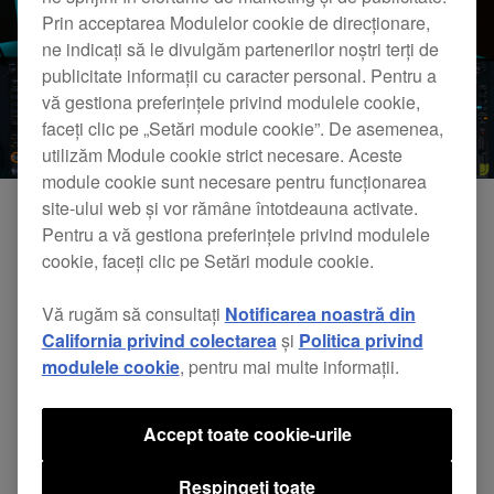
Prin acceptarea Modulelor cookie de direcționare,
ne indicați să le divulgăm partenerilor noștri terți de
publicitate informații cu caracter personal. Pentru a
vă gestiona preferințele privind modulele cookie,
faceți clic pe „Setări module cookie”. De asemenea,
utilizăm Module cookie strict necesare. Aceste
module cookie sunt necesare pentru funcționarea
site-ului web și vor rămâne întotdeauna activate.
Pentru a vă gestiona preferințele privind modulele
cookie, faceți clic pe Setări module cookie.
Vă rugăm să consultați
Notificarea noastră din
California privind colectarea
și
Politica privind
modulele cookie
, pentru mai multe informații.
DJsounds Show 2017 - Huxley
Accept toate cookie-urile
Respingeți toate