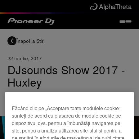
Înapoi la Știri
22 martie, 2017
DJsounds Show 2017 -
Huxley
Others
Făcând clic pe „Acceptare toate modulele cookie”,
sunteți de acord cu plasarea de module cookie pe
dispozitivul dvs. pentru a îmbunătăți navigarea pe
site, pentru a analiza utilizarea site-ului și pentru a
ne sprijini în eforturile de marketing și de publicitate.