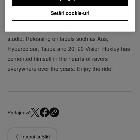
After experimenting with techno in recent times
Setări cookie-uri
Huxley goes back to his roots; groove and house
are the order of the day for his debut visit to the
studio. Releasing on labels such as Aus,
Hypercolour, Tsuba and 20: 20 Vision Huxley has
cemented himself in the hearts of ravers
everywhere over the years. Enjoy the ride!
Partajează
Înapoi la Știri