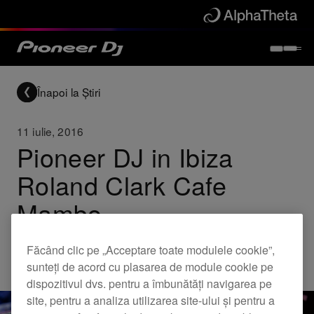
Înapoi la Știri
11 iulie, 2016
Pioneer DJ in Ibiza
Roland Clark Cafe
Mambo
Făcând clic pe „Acceptare toate modulele cookie”,
Others
sunteți de acord cu plasarea de module cookie pe
dispozitivul dvs. pentru a îmbunătăți navigarea pe
site, pentru a analiza utilizarea site-ului și pentru a