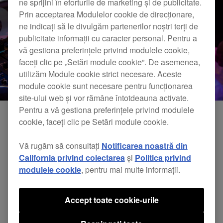
ne sprijini în eforturile de marketing și de publicitate.
Prin acceptarea Modulelor cookie de direcționare,
ne indicați să le divulgăm partenerilor noștri terți de
publicitate informații cu caracter personal. Pentru a
vă gestiona preferințele privind modulele cookie,
faceți clic pe „Setări module cookie”. De asemenea,
utilizăm Module cookie strict necesare. Aceste
module cookie sunt necesare pentru funcționarea
site-ului web și vor rămâne întotdeauna activate.
Pentru a vă gestiona preferințele privind modulele
cookie, faceți clic pe Setări module cookie.
Vă rugăm să consultați
Notificarea noastră din
California privind colectarea
și
Politica privind
modulele cookie
, pentru mai multe informații.
Accept toate cookie-urile