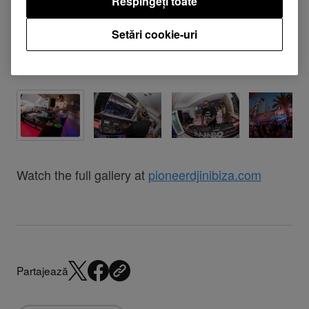
Respingeți toate
Setări cookie-uri
Watch the full gallery at
pioneerdjinibiza.com
Partajează