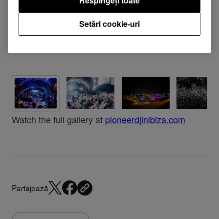
Respingeți toate
Setări cookie-uri
Watch the full gallery at
pioneerdjinibiza.com
Partajează