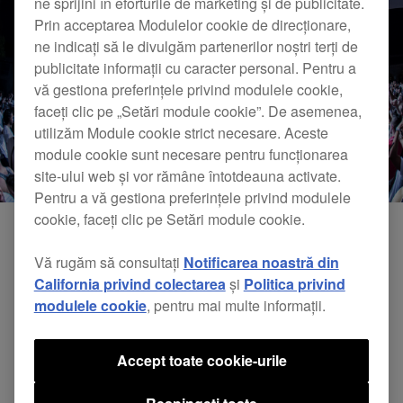
ne sprijini în eforturile de marketing și de publicitate.
Prin acceptarea Modulelor cookie de direcționare,
ne indicați să le divulgăm partenerilor noștri terți de
publicitate informații cu caracter personal. Pentru a
vă gestiona preferințele privind modulele cookie,
faceți clic pe „Setări module cookie”. De asemenea,
utilizăm Module cookie strict necesare. Aceste
module cookie sunt necesare pentru funcționarea
site-ului web și vor rămâne întotdeauna activate.
Pentru a vă gestiona preferințele privind modulele
cookie, faceți clic pe Setări module cookie.
Vă rugăm să consultați
Notificarea noastră din
California privind colectarea
și
Politica privind
modulele cookie
, pentru mai multe informații.
Accept toate cookie-urile