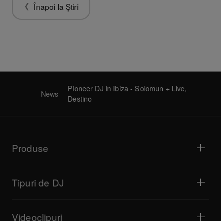
Înapoi la Știri
Pioneer DJ in Ibiza - Solomun + Live,
News
Destino
Produse
Playere DJ / Platane
Mixere DJ
Tipuri de DJ
Sisteme DJ complete
Controlere DJ
Casă și dormitor
Software / Interfețe
Transmisiune live
Mostre DJ
Videoclipuri