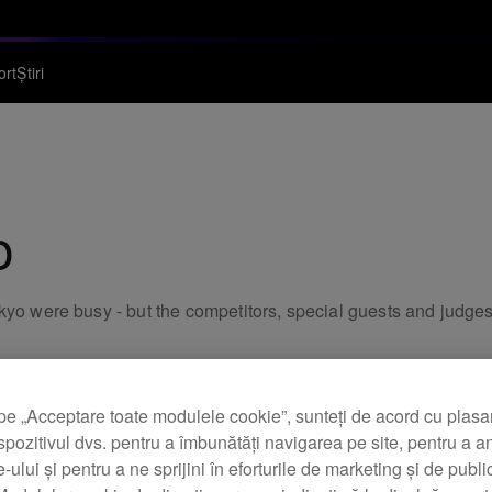
ort
Știri
o
kyo were busy - but the competitors, special guests and judges
pe „Acceptare toate modulele cookie”, sunteți de acord cu plas
spozitivul dvs. pentru a îmbunătăți navigarea pe site, pentru a a
te-ului și pentru a ne sprijini în eforturile de marketing și de public