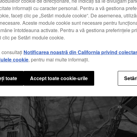
odulelor cookie de direcționare, ne indicați să le divulgăm parte
icitate informații cu caracter personal. Pentru a vă gestiona prefe
kie, faceți clic pe „Setări module cookie”. De asemenea, utili
t necesare. Aceste module cookie sunt necesare pentru funcționa
ămâne întotdeauna activate. Pentru a vă gestiona preferințele p
i clic pe Setări module cookie.
 consultați
Notificarea noastră din California privind colecta
ulele cookie
, pentru mai multe informații.
ți toate
Accept toate cookie-urile
Setăr