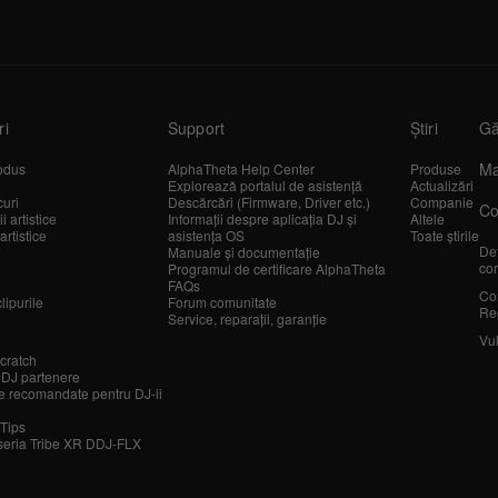
ri
Support
Știri
Gă
Ma
odus
AlphaTheta Help Center
Produse
Explorează portalul de asistență
Actualizări
curi
Descărcări (Firmware, Driver etc.)
Companie
Co
 artistice
Informații despre aplicația DJ și
Altele
artistice
asistența OS
Toate știrile
Det
Manuale și documentație
cor
Programul de certificare AlphaTheta
FAQs
Co
lipurile
Forum comunitate
Re
Service, reparații, garanție
Vul
cratch
 DJ partenere
 recomandate pentru DJ-ii
 Tips
seria Tribe XR DDJ-FLX