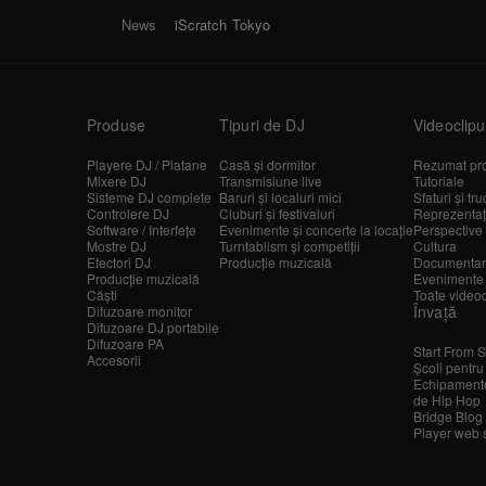
News
iScratch Tokyo
Produse
Tipuri de DJ
Videoclipu
Playere DJ / Platane
Casă și dormitor
Rezumat pr
Mixere DJ
Transmisiune live
Tutoriale
Sisteme DJ complete
Baruri și localuri mici
Sfaturi și tru
Controlere DJ
Cluburi și festivaluri
Reprezentații
Software / Interfețe
Evenimente și concerte la locație
Perspective 
Mostre DJ
Turntablism și competiții
Cultura
Efectori DJ
Producție muzicală
Documentar
Producție muzicală
Evenimente
Căști
Toate videoc
Învață
Difuzoare monitor
Difuzoare DJ portabile
Difuzoare PA
Start From S
Accesorii
Școli pentru
Echipamente
de Hip Hop
Bridge Blog
Player web 