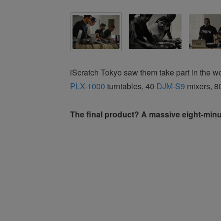
iScratch Tokyo saw them take part in the wor
PLX-1000
turntables, 40
DJM-S9
mixers, 80
The final product? A massive eight-minu