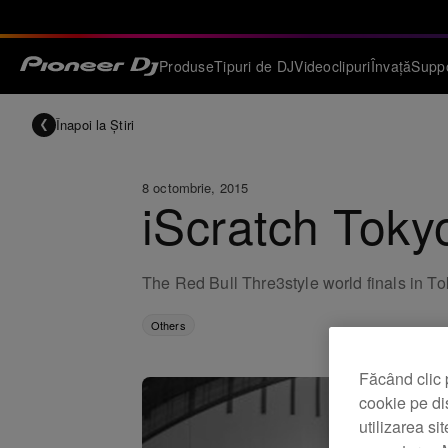
Produse
Tipuri de DJ
Videoclipuri
Învață
Supp
Înapoi la Știri
8 octombrie, 2015
iScratch Toky
The Red Bull Thre3style world finals in To
Others
Făcând clic 
cookie pe di
utilizarea si