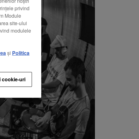
nerilor noștri
rințele privind
zăm Module
rea site-ului
rivind modulele
rea
și
Politica
i cookie-uri