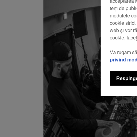
acceptarea M
terți de publ
modulele coo
cookie stric
web și vor r
cookie, faceț
Vă rugăm să
privind mod
Respinge