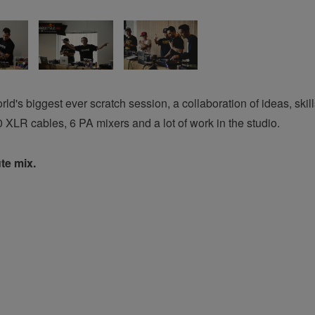
ld's biggest ever scratch session, a collaboration of ideas, ski
 XLR cables, 6 PA mixers and a lot of work in the studio.
te mix.