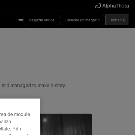
Magazin online
Găsește un magazin
Romania
 still managed to make history.
area de module
naliza
itate. Prin