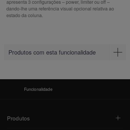
apresenta 3 configurações – power, limiter ou off –
dando-lhe uma referência visual opcional relativa ao
estado da coluna.
Produtos com esta funcionalidade
PA-Speakers
XPRS 15
XPRS 12
Funcionalidade
XPRS 10
Produtos