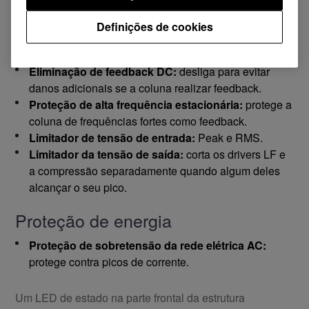
excesso de sinal de saída.
Definições de cookies
Proteção da coluna
Eliminação de feedback DC:
desliga para evitar
danos adicionais se a coluna realizar feedback.
Proteção de alta frequência estacionária:
protege a
coluna de frequências fortes como feedback.
Limitador de tensão de entrada:
Peak e RMS.
Limitador da tensão de saída:
corta os drivers LF e
a compressão separadamente quando algum deles
alcançar o seu pico.
Proteção de energia
Proteção de sobretensão da rede elétrica AC:
protege contra picos de corrente.
Um LED de estado na parte frontal da estrutura