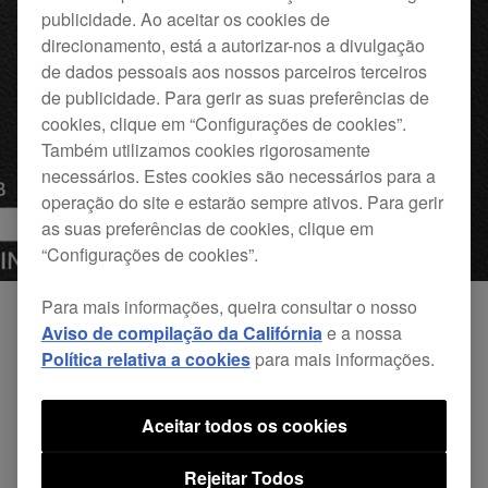
publicidade. Ao aceitar os cookies de
direcionamento, está a autorizar-nos a divulgação
de dados pessoais aos nossos parceiros terceiros
de publicidade. Para gerir as suas preferências de
cookies, clique em “Configurações de cookies”.
Também utilizamos cookies rigorosamente
necessários. Estes cookies são necessários para a
operação do site e estarão sempre ativos. Para gerir
as suas preferências de cookies, clique em
“Configurações de cookies”.
Para mais informações, queira consultar o nosso
Aviso de compilação da Califórnia
e a nossa
Proteção do amplificador
Política relativa a cookies
para mais informações.
Limitação térmica:
desliga para evitar o
Aceitar todos os cookies
sobreaquecimento.
Sobrecorrente do nível de saída:
reduz o nível de
Rejeitar Todos
saída da coluna para níveis seguros em caso de