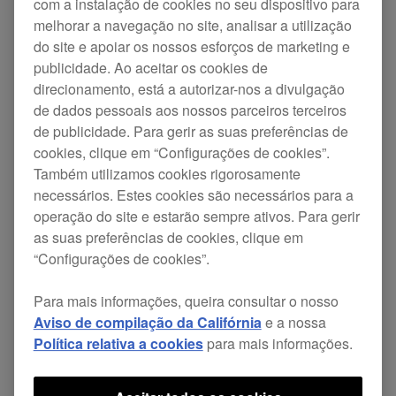
com a instalação de cookies no seu dispositivo para
contas registadas não foram processados durante
melhorar a navegação no site, analisar a utilização
do site e apoiar os nossos esforços de marketing e
este período.
publicidade. Ao aceitar os cookies de
direcionamento, está a autorizar-nos a divulgação
Pedido após a reposição do
de dados pessoais aos nossos parceiros terceiros
de publicidade. Para gerir as suas preferências de
serviço de pagamento
cookies, clique em “Configurações de cookies”.
Também utilizamos cookies rigorosamente
necessários. Estes cookies são necessários para a
operação do site e estarão sempre ativos. Para gerir
Na sequência da implementação de um novo
as suas preferências de cookies, clique em
sistema de pagamento, solicitamos aos clientes
“Configurações de cookies”.
que pretendam continuar com os seus planos de
Para mais informações, queira consultar o nosso
subscrição actuais que actualizem os seus dados
Aviso de compilação da Califórnia
e a nossa
de pagamento (cartão de crédito ou conta
Política relativa a cookies
para mais informações.
PayPal).
Pedimos desculpa por quaisquer incómodos