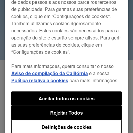
de dados pessoais aos nossos parceiros terceiros
de publicidade. Para gerir as suas preferências de
cookies, clique em “Configurações de cookies”.
Também utilizamos cookies rigorosamente
necessários. Estes cookies são necessários para a
operação do site e estarão sempre ativos. Para gerir
as suas preferências de cookies, clique em
“Configurações de cookies”.
Para mais informações, queira consultar o nosso
Aviso de compilação da Califórnia
e a nossa
Com a atualização mais recente do Windows 11,
Política relativa a cookies
para mais informações.
concluiu-se a verificação de compatibilidade do
software e do hardware dos produtos.
Aceitar todos os cookies
Rejeitar Todos
Clique aqui
para ver os resultados da verificação
em 9 de dezembro de 2021.
Definições de cookies