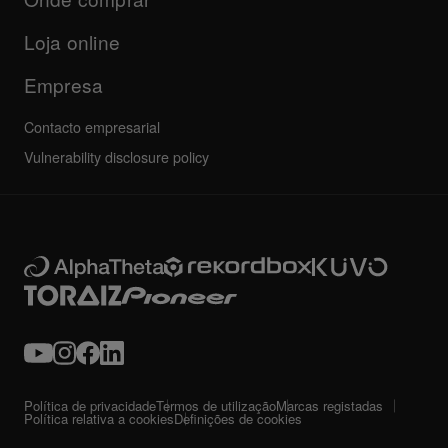
Outros
Fórum da comunidade
Todas as notícias
Suporte, reparação, garantia
Loja online
Empresa
Contacto empresarial
Vulnerability disclosure policy
Política de privacidade
Termos de utilização
Marcas registadas
Política relativa a cookies
Definições de cookies