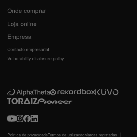
Atualizações
Programa de certificação AlphaTheta
Institucional
Onde comprar
FAQs
Outros
Fórum da comunidade
Todas as notícias
Suporte, reparação, garantia
Loja online
Empresa
Contacto empresarial
Vulnerability disclosure policy
Política de privacidade
Termos de utilização
Marcas registadas