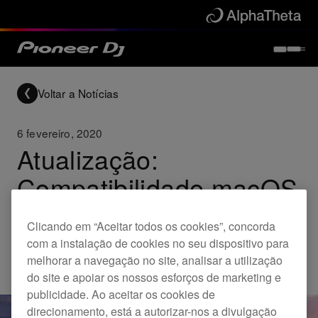
Voltar a Notícias
6 fevereiro, 2020
Atualização:
Compatibilidade macOS
Catalina 10.15
Clicando em “Aceitar todos os cookies”, concorda
com a instalação de cookies no seu dispositivo para
melhorar a navegação no site, analisar a utilização
Updates
do site e apoiar os nossos esforços de marketing e
publicidade. Ao aceitar os cookies de
direcionamento, está a autorizar-nos a divulgação