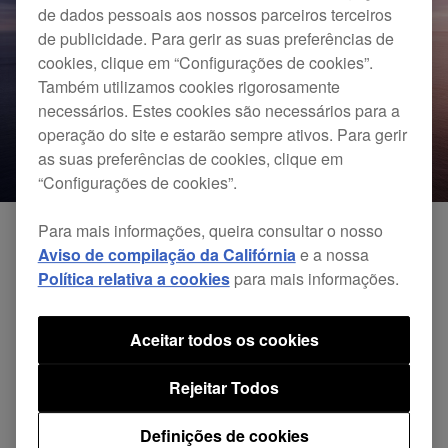
de dados pessoais aos nossos parceiros terceiros
de publicidade. Para gerir as suas preferências de
cookies, clique em “Configurações de cookies”.
Também utilizamos cookies rigorosamente
necessários. Estes cookies são necessários para a
operação do site e estarão sempre ativos. Para gerir
as suas preferências de cookies, clique em
“Configurações de cookies”.
Para mais informações, queira consultar o nosso
Aviso de compilação da Califórnia
e a nossa
Estamos atualmente a investigar a
Política relativa a cookies
para mais informações.
compatibilidade do macOS Catalina 10.15 com o
rekordbox e todo o nosso hardware.
Aceitar todos os cookies
Rejeitar Todos
Clique
aqui
para mais pormenores sobre os mais
recentes resultados de compatibilidade de 5 de
Definições de cookies