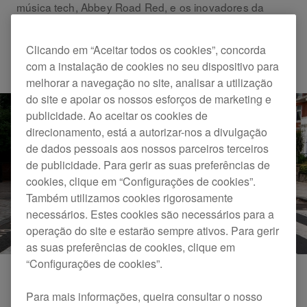
música tech, Abbey Road Red, e os inovadores da
experiência de letras, COTODAMA.
Clicando em “Aceitar todos os cookies”, concorda
Others
rekordbox
com a instalação de cookies no seu dispositivo para
melhorar a navegação no site, analisar a utilização
do site e apoiar os nossos esforços de marketing e
publicidade. Ao aceitar os cookies de
direcionamento, está a autorizar-nos a divulgação
de dados pessoais aos nossos parceiros terceiros
de publicidade. Para gerir as suas preferências de
cookies, clique em “Configurações de cookies”.
Também utilizamos cookies rigorosamente
necessários. Estes cookies são necessários para a
operação do site e estarão sempre ativos. Para gerir
as suas preferências de cookies, clique em
“Configurações de cookies”.
Para mais informações, queira consultar o nosso
Em 21 de novembro de 2018, acolhemos um