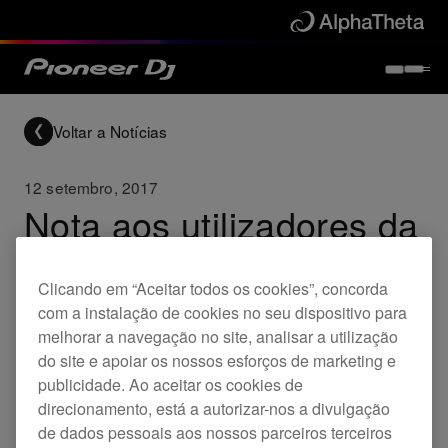
Voltar a Notícias
12 setembro, 2017
Nota aos utilizadores da
DJM-S9
Clicando em “Aceitar todos os cookies”, concorda
com a instalação de cookies no seu dispositivo para
Updates
rekordbox
DJM-S9
melhorar a navegação no site, analisar a utilização
do site e apoiar os nossos esforços de marketing e
publicidade. Ao aceitar os cookies de
Verificamos a ocorrência de um problema menor
direcionamento, está a autorizar-nos a divulgação
de dados pessoais aos nossos parceiros terceiros
durante a utilização dos painéis táteis de