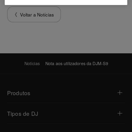
Voltar a Notícias
Notícias
Nota aos utilizadores da DJM-S9
Produtos
Leitores para DJ / Gira-discos
Mesas de mistura para DJ
Tipos de DJ
Sistemas para DJ tudo-em-um
Controladores para DJ
Casa e Quarto
Software / Interfaces
Transmissão em direto
Samplers para DJ