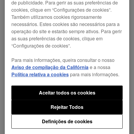
de publicidade. Para gerir as suas preferências de
atuações na
DJM-S9
com o
rekordbox 5.0.0
. Já
cookies, clique em “Configurações de cookies”.
encontramos a causa deste problema e estamos
Também utilizamos cookies rigorosamente
necessários. Estes cookies são necessários para a
a trabalhar numa atualização, que será lançada
operação do site e estarão sempre ativos. Para gerir
neste final de setembro.
as suas preferências de cookies, clique em
“Configurações de cookies”.
Apresentamos as nossas desculpas por qualquer
Para mais informações, queira consultar o nosso
inconveniente que este possa causar e continue a
Aviso de compilação da Califórnia
e a nossa
verificar aqui e nas redes sociais para mais
Política relativa a cookies
para mais informações.
informações sobre atualizações.
Aceitar todos os cookies
Rejeitar Todos
Definições de cookies
Partilhar