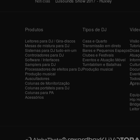
Notícias
DJsounds Show 2017 - Huxley
Produtos
Tipos de DJ
Víde
Leitores para DJ / Gira-discos
Casa e Quarto
Visão
Mesas de mistura para DJ
Transmissão em direto
Tutori
Sistemas para DJ tudo-em-um
Bares e Pequenos Espaços
Dicas
Controladores para DJ
Clubes e Festivais
Atuaçõ
Software / Interfaces
Eventos e Atuação Móvel
Inform
Samplers para DJ
Turntablism e Batalhas
Cultu
Processadores de efeitos para DJ
Produção musical
Docum
Produção musical
Event
Auscultadores
Todos
Apre
Colunas de Monitorização
Colunas portáteis para DJ
Colunas para PA
Equip
Acessórios
Hip H
Bridg
Leito