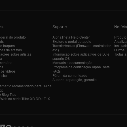
os
Suporte
Notíci
 geral do produto
AlphaTheta Help Center
Produto
ais
Explore o portal de apoio
Atualiz
 e truques
Transferências (Firmware, controlador,
Instituci
es de artistas
etc.)
Outros
ações sobre artistas
Informação sobre aplicativos de DJ e
Todas as
ra
suporte OS
entário
Manuais e documentação
os
Programa de certificação AlphaTheta
 os vídeos
FAQs
nder
Fórum da comunidade
Suporte, reparação, garantia
amento recomendado para DJ de
op
e Blog Tips
r Web da série Tribe XR DDJ-FLX