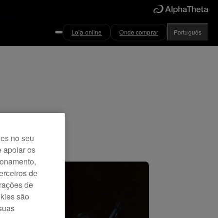
Loja online
Onde comprar
Português
ies no seu
e apoiar os
cionamento,
erceiros de
urações de
okies são
 suas