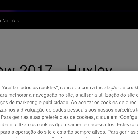
te
Notícias
w 2017 - Huxley
“Aceitar todos os cookies”, concorda com a instalação de cook
para melhorar a navegação no site, analisar a utilização do site 
ços de marketing e publicidade. Ao aceitar os cookies de dire
izar-nos a divulgação de dados pessoais aos nossos parceiros t
 Para gerir as suas preferências de cookies, clique em “Config
ambém utilizamos cookies rigorosamente necessários. Estes co
para a operação do site e estarão sempre ativos. Para gerir as