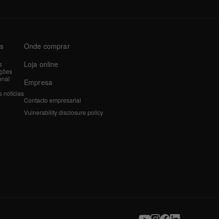
as
Onde comprar
Loja online
s
ações
onal
Empresa
 notícias
Contacto empresarial
Vulnerability disclosure policy