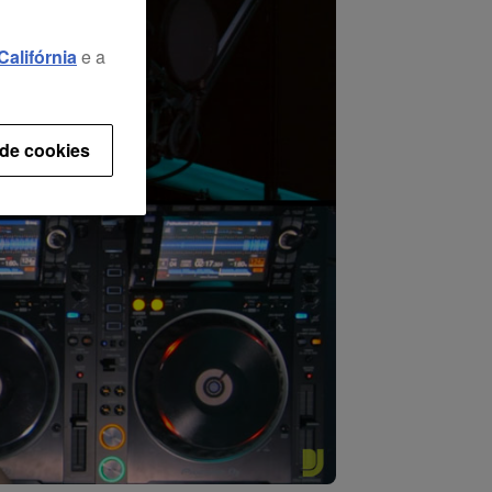
alifórnia
e a
 de cookies