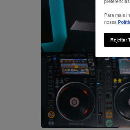
preferências
Para mais i
nossa
Polít
Rejeitar