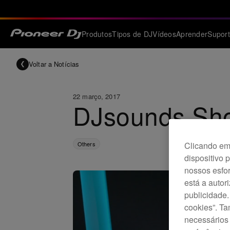
Produtos
Tipos de DJ
Vídeos
Aprender
Supor
Voltar a Notícias
22 março, 2017
DJsounds Sho
Others
Clicando em 
dispositivo 
nossos esfor
está a autor
publicidade.
cookies”. T
necessários 