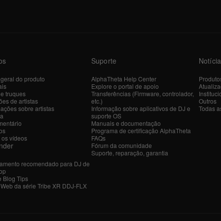
os
Suporte
Notíci
 geral do produto
AlphaTheta Help Center
Produto
ais
Explore o portal de apoio
Atualiz
 e truques
Transferências (Firmware, controlador,
Instituci
es de artistas
etc.)
Outros
ações sobre artistas
Informação sobre aplicativos de DJ e
Todas as
ra
suporte OS
entário
Manuais e documentação
os
Programa de certificação AlphaTheta
 os vídeos
FAQs
nder
Fórum da comunidade
Suporte, reparação, garantia
amento recomendado para DJ de
op
e Blog Tips
r Web da série Tribe XR DDJ-FLX