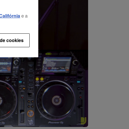
alifórnia
e a
 de cookies