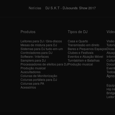
Notícias
DJ S.K.T - DJsounds Show 2017
Produtos
Tipos de DJ
Víde
Leitores para DJ / Gira-discos
Casa e Quarto
Visão
Mesas de mistura para DJ
Transmissão em direto
Tutori
Sistemas para DJ tudo-em-um
Bares e Pequenos Espaços
Dicas
Controladores para DJ
Clubes e Festivais
Atuaçõ
Software / Interfaces
Eventos e Atuação Móvel
Inform
Samplers para DJ
Turntablism e Batalhas
Cultu
Processadores de efeitos para DJ
Produção musical
Docum
Produção musical
Event
Auscultadores
Todos
Apre
Colunas de Monitorização
Colunas portáteis para DJ
Colunas para PA
Equip
Acessórios
Hip H
Bridg
Leito