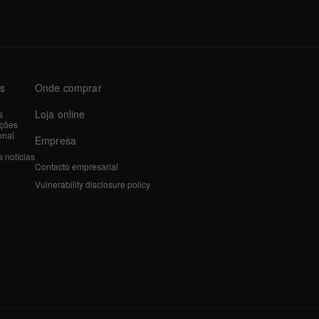
as
Onde comprar
Loja online
s
ações
onal
Empresa
 notícias
Contacto empresarial
Vulnerability disclosure policy