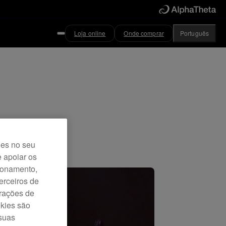
Loja online
Onde comprar
Português
ies no seu
e apoiar os
cionamento,
erceiros de
urações de
okies são
 suas