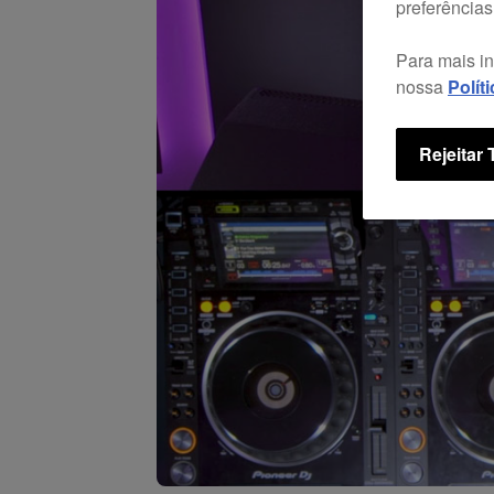
preferências
Para mais i
nossa
Polít
Rejeitar