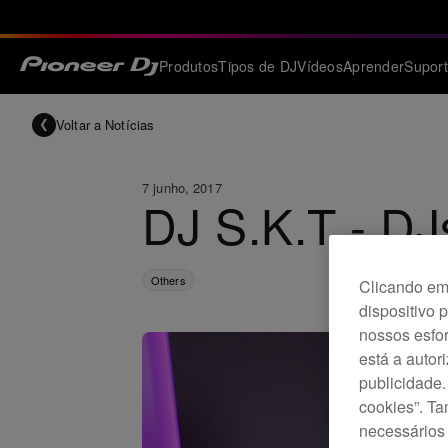
Produtos
Tipos de DJ
Vídeos
Aprender
Supor
Voltar a Notícias
7 junho, 2017
DJ S.K.T - D
Others
Clicando em 
dispositivo 
nossos esfor
está a autor
publicidade.
cookies”. T
necessários 