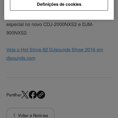
Definições de cookies
Para o primeiro espetáculo de 2016 temos o
inimitável Hot Since 82 a tocar um conjunto muito
especial no novo CDJ-2000NXS2 e DJM-
900NXS2.
Veja o Hot Since 82 DJsounds Show 2016 em
djsounds.com
Partilhar
Voltar a Notícias