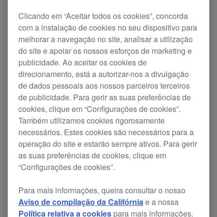
Clicando em “Aceitar todos os cookies”, concorda
com a instalação de cookies no seu dispositivo para
melhorar a navegação no site, analisar a utilização
do site e apoiar os nossos esforços de marketing e
publicidade. Ao aceitar os cookies de
direcionamento, está a autorizar-nos a divulgação
rekordbox dj
é um software para DJ que garante
de dados pessoais aos nossos parceiros terceiros
de publicidade. Para gerir as suas preferências de
um desempenho estável independentemente das
cookies, clique em “Configurações de cookies”.
especificações do computador portátil usado. A
Também utilizamos cookies rigorosamente
interface do utilizador do software espelha com
necessários. Estes cookies são necessários para a
operação do site e estarão sempre ativos. Para gerir
precisão a configuração dos nossos
as suas preferências de cookies, clique em
controladores para lhe dar um controlo instintivo e
“Configurações de cookies”.
sem esforço das funcionalidades do rekordbox dj.
Para mais informações, queira consultar o nosso
O software vem todas as ferramentas para
Aviso de compilação da Califórnia
e a nossa
atuação comuns – Hot Cues, Sampler, Slicer,
Política relativa a cookies
para mais informações.