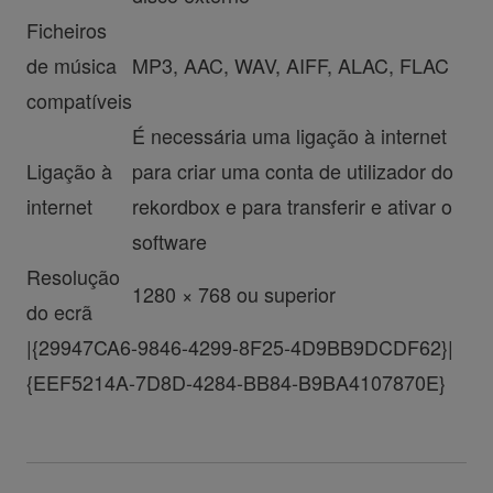
Ficheiros
de música
MP3, AAC, WAV, AIFF, ALAC, FLAC
compatíveis
É necessária uma ligação à internet
Ligação à
para criar uma conta de utilizador do
internet
rekordbox e para transferir e ativar o
software
Resolução
1280 × 768 ou superior
do ecrã
|{29947CA6-9846-4299-8F25-4D9BB9DCDF62}|
{EEF5214A-7D8D-4284-BB84-B9BA4107870E}