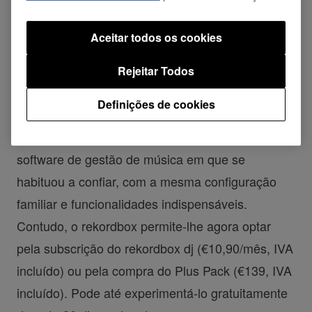
Sound Colour FX e Beat FX – para além do Beat
Jump e do inovador Pad FX.
Aceitar todos os cookies
Rejeitar Todos
O rekordbox está a mudar?
Definições de cookies
Não. O rekordbox 4.0 (gratuito) ainda é o mesmo
software de gestão de música em que se
habituou a confiar, com a mesma configuração
familiar e funcionalidades indispensáveis.
Contudo, o rekordbox permite-lhe agora optar
pela subscrição do rekordbox dj (€10,90/mês, IVA
incluído) ou pela compra do Plus Pack (€139, IVA
incluído). Pode até experimentá-lo gratuitamente