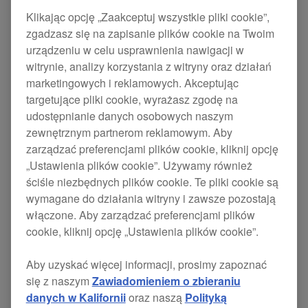
Klikając opcję „Zaakceptuj wszystkie pliki cookie”,
Products
rekordbox
zgadzasz się na zapisanie plików cookie na Twoim
urządzeniu w celu usprawnienia nawigacji w
witrynie, analizy korzystania z witryny oraz działań
marketingowych i reklamowych. Akceptując
targetujące pliki cookie, wyrażasz zgodę na
udostępnianie danych osobowych naszym
zewnętrznym partnerom reklamowym. Aby
zarządzać preferencjami plików cookie, kliknij opcję
„Ustawienia plików cookie”. Używamy również
ściśle niezbędnych plików cookie. Te pliki cookie są
wymagane do działania witryny i zawsze pozostają
włączone. Aby zarządzać preferencjami plików
cookie, kliknij opcję „Ustawienia plików cookie”.
Aby uzyskać więcej informacji, prosimy zapoznać
Wydaliśmy kolekcję winyli kontrolnych do kontroli
się z naszym
Zawiadomieniem o zbieraniu
rekordbox z 5 nowymi projektami. Każdy
RB-VD2
danych w Kalifornii
oraz naszą
Polityką