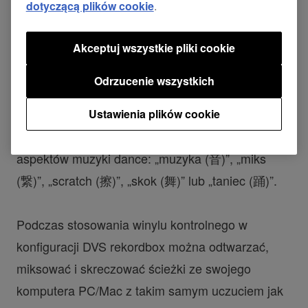
zestaw zawiera dwa winyle kontrolne, których
dotyczącą plików cookie
.
płyty celebrują inny aspekt kultury DJ-ów.
Akceptuj wszystkie pliki cookie
Specjalne projekty nawiązują do kanji – chińskich
Odrzucenie wszystkich
znaków stosowanych w piśmie japońskim – na
obwolucie każdego zestawu i etykiecie każdej
Ustawienia plików cookie
płyty, jako wyrażenie jednego z 5 kluczowych
aspektów muzyki dance: „muzyka (音)”, „miks
(繋)”, „scratch (擦)”, „skok (舞)” lub „taniec (踊)”.
Podczas stosowania winylu kontrolnego w
konfiguracji DVS rekordbox można odtwarzać,
miksować i skreczować ścieżki ze swojego
komputera PC/Mac z takim samym uczuciem jak